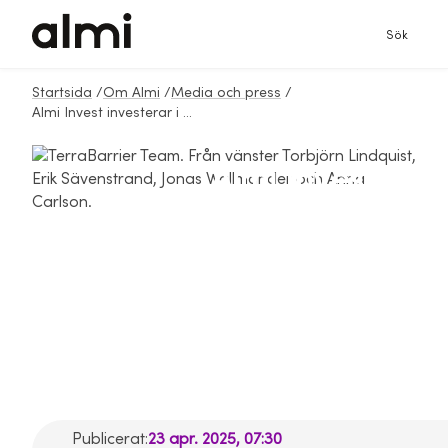
Sök
Startsida
/
Om Almi
/
Media och press
/
Almi Invest investerar i TerraBarrier – ny teknik för hållbar industri
Almi Invest
investerar i
TerraBarrier – ny
teknik för hållbar
industri
Publicerat:
23 apr. 2025, 07:30