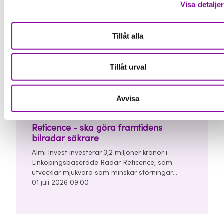
finansieringsrunda om totalt 7 miljoner kronor.
Visa detalje
Tillåt alla
Pressmeddelande
Tillåt urval
Avvisa
Almi Invest investerar i Radar
Reticence - ska göra framtidens
bilradar säkrare
Almi Invest investerar 3,2 miljoner kronor i
Linköpingsbaserade Radar Reticence, som
utvecklar mjukvara som minskar störningar
mellan bilars radarsystem. Investeringen görs
01 juli 2026 09:00
tillsammans med Chalmers Ventures och East
Sweden Capital i en finansieringsrunda om
totalt 10 miljoner kronor.