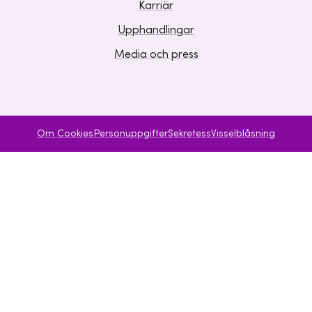
Karriär
Upphandlingar
Media och press
Om Cookies
Personuppgifter
Sekretess
Visselblåsning