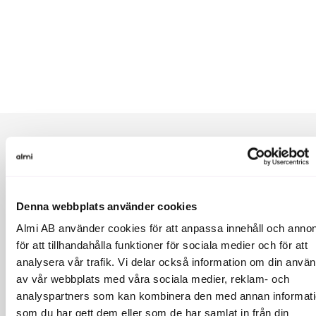
Om Almi:
Almi Invest är Sveriges mest aktiva investerare i startups.
Denna webbplats använder cookies
Vi gör investeringar i hela landet via 7 regionala
riskkapitalbolag och ett nationellt riskkapitalbolag inom
Almi AB använder cookies för att anpassa innehåll och annon
GreenTech. Almi Invest förvaltar cirka 3,5 miljarder kronor
för att tillhandahålla funktioner för sociala medier och för att
och har sedan start investerat i ca 1 000 startups. Våra
analysera vår trafik. Vi delar också information om din anvä
bästa innehav har förvärvats av bl a Google, Microsoft,
Qlik och Apple eller noterats på olika börser. Almi Invest är
av vår webbplats med våra sociala medier, reklam- och
ett riskkapitalbolag inom Almi-koncernen och
analyspartners som kan kombinera den med annan informat
medfinansieras av Europeiska unionen.
som du har gett dem eller som de har samlat in från din