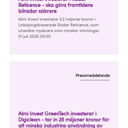
Reticence - ska göra framtidens
bilradar säkrare
Almi Invest investerar 3,2 miljoner kronor i
Linköpingsbaserade Radar Reticence, som
utvecklar mjukvara som minskar störningar
mellan bilars radarsystem. Investeringen görs
01 juli 2026 09:00
tillsammans med Chalmers Ventures och East
Sweden Capital i en finansieringsrunda om
totalt 10 miljoner kronor.
Pressmeddelande
Almi Invest GreenTech investerar i
Digiclean - tar in 28 miljoner kronor för
att minska industrins användning av