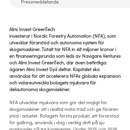
Pressmeddelande
Almi Invest GreenTech
investerar
i Nordic Forestry Automation (NFA
), som
utvecklar förarstöd och autonoma system för
skogsmaskiner. Totalt tar NFA in 48 miljoner kronor i
en finansieringsrunda som leds av Navigare Ventures
och Almi Invest GreenTech, där även befintliga
ägaren Almi Invest Syd deltar. Kapitalet ska
användas för att accelerera NFAs globala expansion
och vidareutveckla bolagets mjukvara för
delautonoma skogsmaskiner.
NFA utvecklar mjukvara som gör det möjligt för
skogsmaskiner att i realtid mäta träd och ge föraren
stöd i arbetet. Bolagets första produkt, ett förarstöd
för gallring, används i dag i verklig drift på sju
marknader på tre kontinenter. Under 2025 och 2026