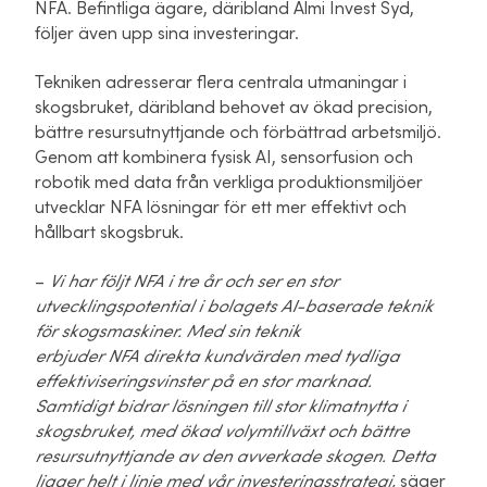
NFA. Befintliga ägare, däribland Almi Invest Syd,
följer även upp sina investeringar.
Tekniken adresserar flera centrala utmaningar i
skogsbruket, däribland behovet av ökad precision,
bättre resursutnyttjande och förbättrad arbetsmiljö.
Genom att kombinera fysisk AI, sensorfusion och
robotik med data från verkliga produktionsmiljöer
utvecklar NFA lösningar för ett mer effektivt och
hållbart skogsbruk.
–
Vi har följt NFA i tre år och ser en stor
utvecklingspotential i bolagets AI-baserade teknik
för skogsmaskiner. Med sin teknik
erbjuder NFA direkta kundvärden med tydliga
effektiviseringsvinster på en stor marknad.
Samtidigt bidrar lösningen till stor klimatnytta i
skogsbruket, med ökad volymtillväxt och bättre
resursutnyttjande av den avverkade skogen. Detta
ligger helt i linje med vår investeringsstrateg
i,
säger