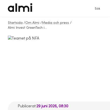
Sök
Startsida
/
Om Almi
/
Media och press
/
Almi Invest GreenTech investerar i NFA – tar in 48 miljoner till fysisk AI för skogsmaskiner
Almi Invest
GreenTech
investerar i NFA –
tar in 48 miljoner till
fysisk AI för
skogsmaskiner
Publicerat:
29 juni 2026, 08:30