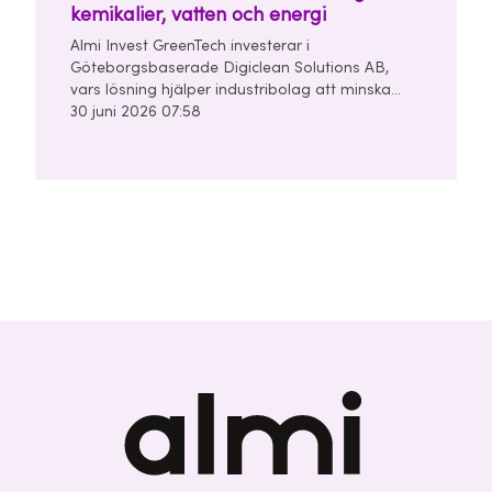
kemikalier, vatten och energi
Almi Invest GreenTech investerar i
Göteborgsbaserade Digiclean Solutions AB,
vars lösning hjälper industribolag att minska
användningen av kemikalier, vatten och energi i
30 juni 2026 07:58
sina rengörings- och tvättprocesser.
Seedrundan uppgår till 28 miljoner kronor och
leds av Almi Invest GreenTech och
Unconventional Ventures.