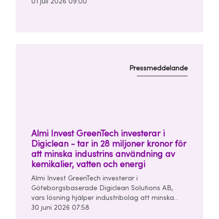
mellan bilars radarsystem. Investeringen görs
01 juli 2026 09:00
tillsammans med Chalmers Ventures och East
Sweden Capital i en finansieringsrunda om
totalt 10 miljoner kronor.
Pressmeddelande
Almi Invest GreenTech investerar i
Digiclean - tar in 28 miljoner kronor för
att minska industrins användning av
kemikalier, vatten och energi
Almi Invest GreenTech investerar i
Göteborgsbaserade Digiclean Solutions AB,
vars lösning hjälper industribolag att minska
användningen av kemikalier, vatten och energi i
30 juni 2026 07:58
sina rengörings- och tvättprocesser.