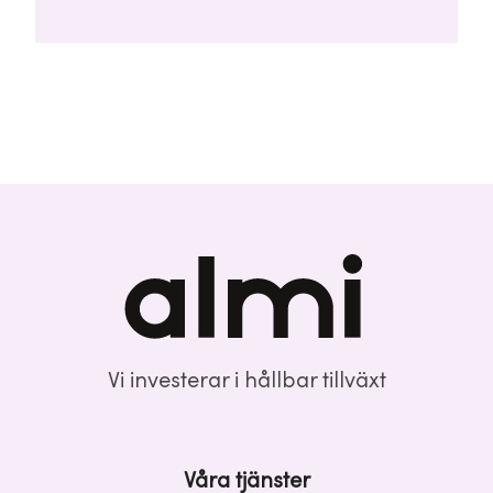
Seedrundan uppgår till 28 miljoner kronor och
leds av Almi Invest GreenTech och
Unconventional Ventures.
Vi investerar i hållbar tillväxt
Våra tjänster