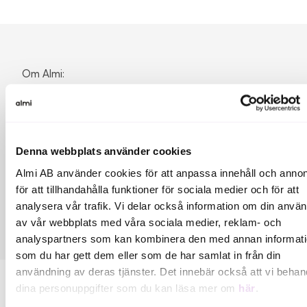
Om Almi:
Almi Invest är Sveriges mest aktiva investerare i startups.
Vi gör investeringar i hela landet via 7 regionala
riskkapitalbolag och ett nationellt riskkapitalbolag inom
GreenTech. Almi Invest förvaltar cirka 3,5 miljarder kronor
Denna webbplats använder cookies
och har sedan start investerat i ca 1 000 startups. Våra
bästa innehav har förvärvats av bl a Google, Microsoft,
Almi AB använder cookies för att anpassa innehåll och annon
Qlik och Apple eller noterats på olika börser. Almi Invest är
för att tillhandahålla funktioner för sociala medier och för att
ett riskkapitalbolag inom Almi-koncernen och
analysera vår trafik. Vi delar också information om din anvä
medfinansieras av Europeiska unionen.
av vår webbplats med våra sociala medier, reklam- och
analyspartners som kan kombinera den med annan informat
som du har gett dem eller som de har samlat in från din
användning av deras tjänster. Det innebär också att vi behan
dina personuppgifter som du kan läsa mer om
här
.