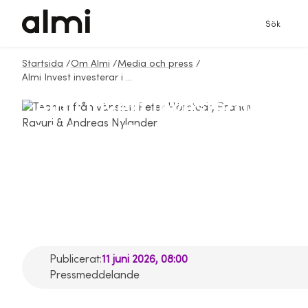
Sök
Startsida
/
Om Almi
/
Media och press
/
Almi Invest investerar i Arkeon Technologies för skalbar kvantdatorproduktion
Almi Invest investerar
i Arkeon Technologies
för skalbar
kvantdatorproduktion
Publicerat:
11 juni 2026, 08:00
Pressmeddelande