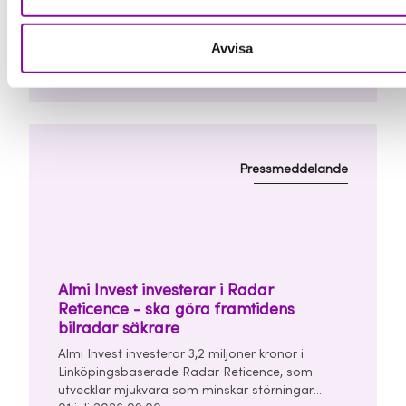
Stockholmsbaserade Caplyzer AB, som
utvecklar en ny teknik för produktion av grön
vätgas. Investeringen görs tillsammans med Trio
03 juli 2026 08:00
Avvisa
Impact Invest, UU Invest och affärsänglar i en
finansieringsrunda om totalt 7 miljoner kronor.
Pressmeddelande
Almi Invest investerar i Radar
Reticence - ska göra framtidens
bilradar säkrare
Almi Invest investerar 3,2 miljoner kronor i
Linköpingsbaserade Radar Reticence, som
utvecklar mjukvara som minskar störningar