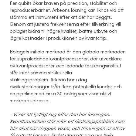
fler qubits ökar kraven på precision, stabilitet och
reproducerbarhet. Arkeons lösning kan liknas vid att
stämma ett instrument efter att det har byggts.
Genom att justera frekvenserna efter tillverkning vill
bolaget bidra till högre kvalitet, bättre utbyte och
lägre kostnader i produktionen av kvantchip.
Bolagets initiala marknad är den globala marknaden
för supraledande kvantprocessorer, där utvecklare
av kvantprocessorer och ledande forskningsinstitut
står inför samma strukturella
skalningsproblem. Arkeon har i dag
avsiktsförklaringar från flera potentiella kunder och
en pipeline med cirka 30 bolag som visar aktivt
marknadsintresse.
-
Vi ser ett tydligt sug efter den här lösningen.
Kvantbranschen står inför ett skalningsproblem som
blir akut när chippen växer, och trimningen är ett av
få sätt att komma åt det utan att göra om hela