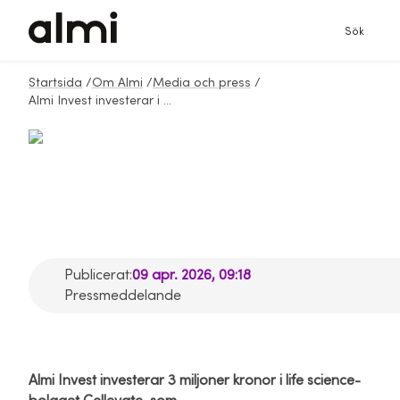
Sök
Startsida
/
Om Almi
/
Media och press
/
Almi Invest investerar i Cellevate för bättre läkemedelsproduktion
Almi Invest investerar i
Cellevate för bättre
läkemedelsproduktion
Publicerat:
09 apr. 2026, 09:18
Pressmeddelande
Almi Invest investerar 3 miljoner kronor i life science-