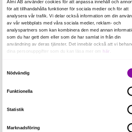
Almi AB använder cookies för att anpassa innehåll och annon
för att tillhandahålla funktioner för sociala medier och för att
analysera vår trafik. Vi delar också information om din anvä
av vår webbplats med våra sociala medier, reklam- och
Fler pressmeddelanden
analyspartners som kan kombinera den med annan informat
som du har gett dem eller som de har samlat in från din
användning av deras tjänster. Det innebär också att vi behan
Läs mer
dina personuppgifter som du kan läsa mer om
här
.
Om du klickar på avvisa kommer användning av kakor eller
Samtyckesval
delning av information enligt ovan, inte att ske, förutom för k
Nödvändig
Pressmeddelande
som är nödvändiga för att hemsidan ska fungera se mer und
inställningar.
Funktionella
Statistik
Almi Invest investerar i Caplyzer för
mer kostnadseffektiv produktion av
grön vätgas
Marknadsföring