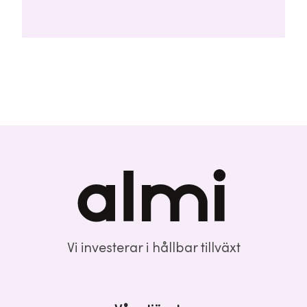
sina rengörings- och tvättprocesser.
Seedrundan uppgår till 28 miljoner kronor och
leds av Almi Invest GreenTech och
Unconventional Ventures.
Vi investerar i hållbar tillväxt