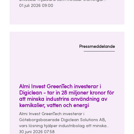
mellan bilars radarsystem. Investeringen görs
01 juli 2026 09:00
tillsammans med Chalmers Ventures och East
Sweden Capital i en finansieringsrunda om
totalt 10 miljoner kronor.
Pressmeddelande
Almi Invest GreenTech investerar i
Digiclean - tar in 28 miljoner kronor för
att minska industrins användning av
kemikalier, vatten och energi
Almi Invest GreenTech investerar i
Göteborgsbaserade Digiclean Solutions AB,
vars lösning hjälper industribolag att minska
användningen av kemikalier, vatten och energi i
30 juni 2026 07:58