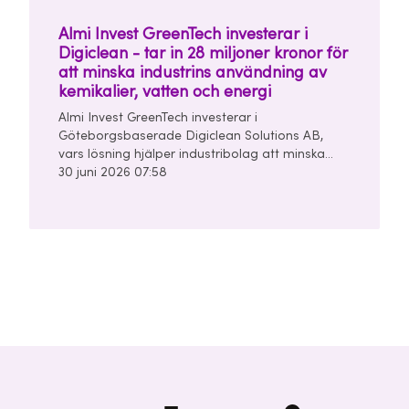
Almi Invest GreenTech investerar i
Digiclean - tar in 28 miljoner kronor för
att minska industrins användning av
kemikalier, vatten och energi
Almi Invest GreenTech investerar i
Göteborgsbaserade Digiclean Solutions AB,
vars lösning hjälper industribolag att minska
användningen av kemikalier, vatten och energi i
30 juni 2026 07:58
sina rengörings- och tvättprocesser.
Seedrundan uppgår till 28 miljoner kronor och
leds av Almi Invest GreenTech och
Unconventional Ventures.