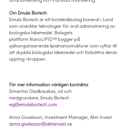
affärsutveckling och framtida finansiering.
Om Emulsi Biotech
Emulsi Biotech är ett bioteknikbolag baserat i Lund
som utvecklar teknologier för oral administrering av
biologiska läkemedel. Bolagets
plattform NanoLIPID™ bygger på
självorganiserande lipidnanostrukturer som syftar till
att skydda biologiska läkemedel och förbättra deras
upptag i kroppen.
För mer information vänligen kontakta:
Eimantas Gladkauskas
,
vd och
medgrundare, Emulsi Biotech
eg@emulsibiotech.com
Anna Gisselsson, Investment Manager, Almi Invest
anna.gisslesson@almiinvest.se