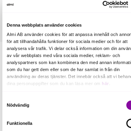
bästa innehav har förvärvats av bl a Google, Microsoft,
Qlik och Apple eller noterats på olika börser. Almi Invest är
ett riskkapitalbolag inom Almi-koncernen och
medfinansieras av Europeiska unionen.
Denna webbplats använder cookies
Almi AB använder cookies för att anpassa innehåll och annon
för att tillhandahålla funktioner för sociala medier och för att
analysera vår trafik. Vi delar också information om din anvä
av vår webbplats med våra sociala medier, reklam- och
analyspartners som kan kombinera den med annan informat
som du har gett dem eller som de har samlat in från din
användning av deras tjänster. Det innebär också att vi behan
Fler pressmeddelanden
dina personuppgifter som du kan läsa mer om
här
.
Om du klickar på avvisa kommer användning av kakor eller
Samtyckesval
Läs mer
delning av information enligt ovan, inte att ske, förutom för k
Nödvändig
som är nödvändiga för att hemsidan ska fungera se mer und
inställningar.
Funktionella
Pressmeddelande