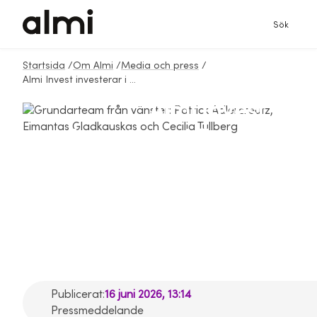
Sök
Startsida
/
Om Almi
/
Media och press
/
Almi Invest investerar i Emulsi Biotech - ny teknik för biologiska läkemedel
Almi Invest
investerar i Emulsi
Biotech - ny teknik
för biologiska
läkemedel
Publicerat:
16 juni 2026, 13:14
Pressmeddelande