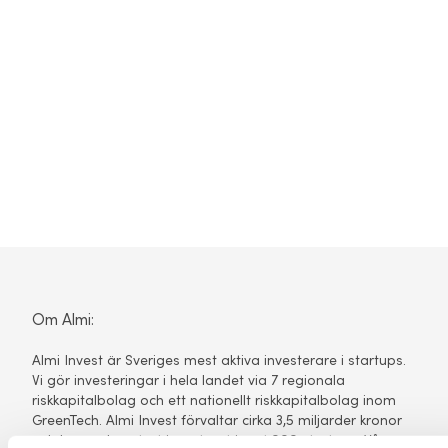
Om Almi:
Almi Invest är Sveriges mest aktiva investerare i startups.
Vi gör investeringar i hela landet via 7 regionala
riskkapitalbolag och ett nationellt riskkapitalbolag inom
GreenTech. Almi Invest förvaltar cirka 3,5 miljarder kronor
och har sedan start investerat i ca 1 000 startups. Våra