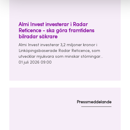
Almi Invest investerar i Radar
Reticence - ska göra framtidens
bilradar säkrare
Almi Invest investerar 3,2 miljoner kronor i
Linköpingsbaserade Radar Reticence, som
utvecklar mjukvara som minskar störningar
mellan bilars radarsystem. Investeringen görs
01 juli 2026 09:00
tillsammans med Chalmers Ventures och East
Sweden Capital i en finansieringsrunda om
totalt 10 miljoner kronor.
Pressmeddelande