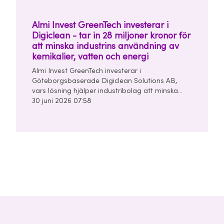
Almi Invest GreenTech investerar i
Digiclean - tar in 28 miljoner kronor för
att minska industrins användning av
kemikalier, vatten och energi
Almi Invest GreenTech investerar i
Göteborgsbaserade Digiclean Solutions AB,
vars lösning hjälper industribolag att minska
användningen av kemikalier, vatten och energi i
30 juni 2026 07:58
sina rengörings- och tvättprocesser.
Seedrundan uppgår till 28 miljoner kronor och
leds av Almi Invest GreenTech och
Unconventional Ventures.