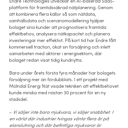
Endre Technologies utvecklar en AI-baserad SaaS-
plattform för framtidssäkrad nätplanering. Genom
att kombinera flera källor så som nätdata,
samhällsdata och scenariomodellering hjälper
bolaget sina kunder att prognostisera framtida
effektbehov, analysera nätkapacitet och planera
investeringar mer effektivt. På kort tid har Endre fått
kommersiell traction, ökat sin försäljning och inlett
samarbeten med aktörer i energisektorn, där
bolaget redan visat tidig kundnytta.
Bara under årets första fyra månader har bolagets
försäljning mer än fördubblats. I ett projekt med
Mölndal Energi Nät visade tekniken att effektbehovet
kunde minska med nästan 30 procent för en ny
stadsdel.
–
Vi säljer inte bara mjukvara, vi säljer snabbhet. I
en värld där industrier tvingas vänta flera år på
elanslutning och där befintliga mjukvaror är