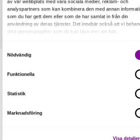
av vår webbplats med våra sociala medier, reklam- och
medfinansieras av Europeiska unionen.
analyspartners som kan kombinera den med annan informat
som du har gett dem eller som de har samlat in från din
Kontakt:
användning av deras tjänster. Det innebär också att vi behan
Anna Wennerstein
dina personuppgifter som du kan läsa mer om
här
.
Om du klickar på avvisa kommer användning av kakor eller
Samtyckesval
delning av information enligt ovan, inte att ske, förutom för k
Nödvändig
som är nödvändiga för att hemsidan ska fungera se mer und
inställningar.
Funktionella
Fler pressmeddelanden
Statistik
Marknadsföring
Läs mer
Visa detalje