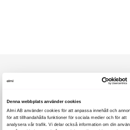
Om Almi:
Almi Invest är Sveriges mest aktiva investerare i startups.
Vi gör investeringar i hela landet via 7 regionala
riskkapitalbolag och ett nationellt riskkapitalbolag inom
Denna webbplats använder cookies
GreenTech. Almi Invest förvaltar cirka 3,5 miljarder kronor
Almi AB använder cookies för att anpassa innehåll och annon
och har sedan start investerat i ca 1 000 startups. Våra
bästa innehav har förvärvats av bl a Google, Microsoft,
för att tillhandahålla funktioner för sociala medier och för att
Qlik och Apple eller noterats på olika börser. Almi Invest är
analysera vår trafik. Vi delar också information om din anvä
ett riskkapitalbolag inom Almi-koncernen och