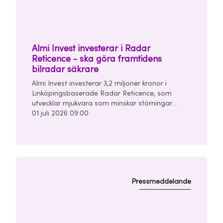
Almi Invest investerar i Radar
Reticence - ska göra framtidens
bilradar säkrare
Almi Invest investerar 3,2 miljoner kronor i
Linköpingsbaserade Radar Reticence, som
utvecklar mjukvara som minskar störningar
mellan bilars radarsystem. Investeringen görs
01 juli 2026 09:00
tillsammans med Chalmers Ventures och East
Sweden Capital i en finansieringsrunda om
totalt 10 miljoner kronor.
Pressmeddelande