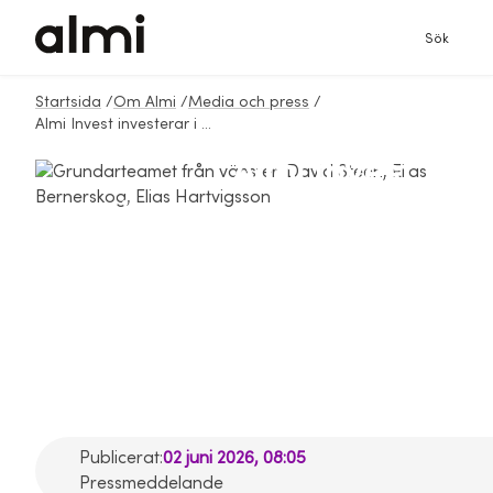
Sök
Startsida
/
Om Almi
/
Media och press
/
Almi Invest investerar i Endre Technologies för effektivare elnätsplanering
Almi Invest
investerar i Endre
Technologies för
effektivare
elnätsplanering
Publicerat:
02 juni 2026, 08:05
Pressmeddelande