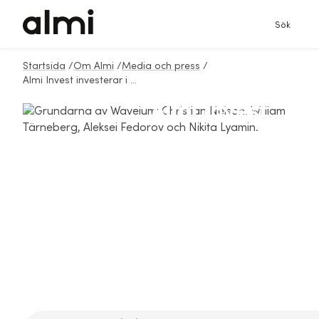
Sök
Startsida
/
Om Almi
/
Media och press
/
Almi Invest investerar i Waveium för snabbare simulering av trådlösa nätverk
Almi Invest
investerar i
Waveium för
snabbare
simulering av
trådlösa nätverk