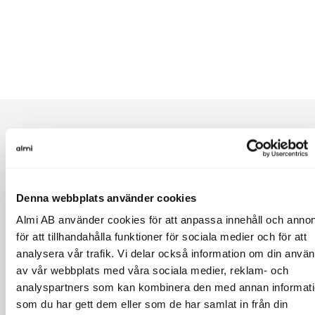
Om Almi:
Almi Invest är Sveriges mest aktiva investerare i startups.
Vi gör investeringar i hela landet via 7 regionala
Denna webbplats använder cookies
riskkapitalbolag och ett nationellt riskkapitalbolag inom
Almi AB använder cookies för att anpassa innehåll och annon
GreenTech. Almi Invest förvaltar cirka 3,5 miljarder kronor
och har sedan start investerat i ca 1 000 startups. Våra
för att tillhandahålla funktioner för sociala medier och för att
bästa innehav har förvärvats av bl a Google, Microsoft,
analysera vår trafik. Vi delar också information om din anvä
Qlik och Apple eller noterats på olika börser. Almi Invest är
av vår webbplats med våra sociala medier, reklam- och
ett riskkapitalbolag inom Almi-koncernen och
analyspartners som kan kombinera den med annan informat
medfinansieras av Europeiska unionen.
som du har gett dem eller som de har samlat in från din