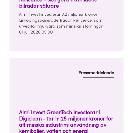
bilradar säkrare
Almi Invest investerar 3,2 miljoner kronor i
Linköpingsbaserade Radar Reticence, som
utvecklar mjukvara som minskar störningar
mellan bilars radarsystem. Investeringen görs
01 juli 2026 09:00
tillsammans med Chalmers Ventures och East
Sweden Capital i en finansieringsrunda om
totalt 10 miljoner kronor.
Pressmeddelande
Almi Invest GreenTech investerar i
Digiclean - tar in 28 miljoner kronor för
att minska industrins användning av
kemikalier, vatten och energi