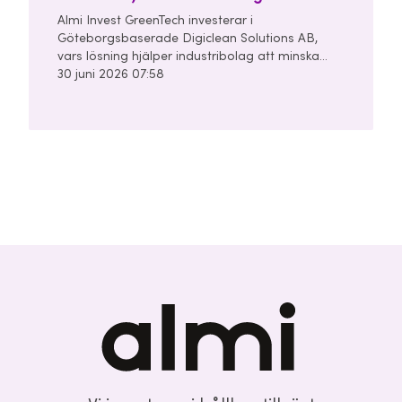
Almi Invest GreenTech investerar i
Göteborgsbaserade Digiclean Solutions AB,
vars lösning hjälper industribolag att minska
användningen av kemikalier, vatten och energi i
30 juni 2026 07:58
sina rengörings- och tvättprocesser.
Seedrundan uppgår till 28 miljoner kronor och
leds av Almi Invest GreenTech och
Unconventional Ventures.