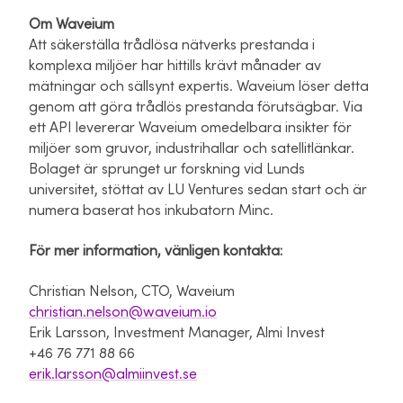
Om Waveium
Att säkerställa trådlösa nätverks prestanda i
komplexa miljöer har hittills krävt månader av
mätningar och sällsynt expertis. Waveium löser detta
genom att göra trådlös prestanda förutsägbar. Via
ett API levererar Waveium omedelbara insikter för
miljöer som gruvor, industrihallar och satellitlänkar.
Bolaget är sprunget ur forskning vid Lunds
universitet, stöttat av LU Ventures sedan start och är
numera baserat hos inkubatorn Minc.
För mer information, vänligen kontakta:
Christian Nelson, CTO, Waveium
christian.nelson@waveium.io
Erik Larsson, Investment Manager, Almi Invest
+46 76 771 88 66
erik.larsson@almiinvest.se