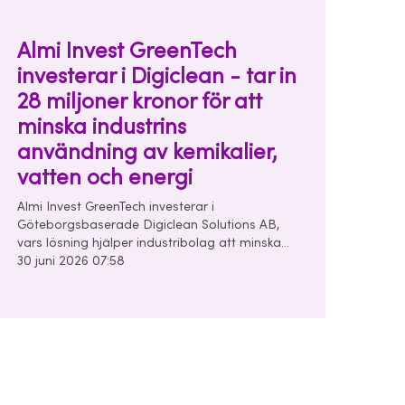
Almi Invest GreenTech
investerar i Digiclean - tar in
28 miljoner kronor för att
minska industrins
användning av kemikalier,
vatten och energi
Almi Invest GreenTech investerar i
Göteborgsbaserade Digiclean Solutions AB,
vars lösning hjälper industribolag att minska
användningen av kemikalier, vatten och energi
30 juni 2026 07:58
i sina rengörings- och tvättprocesser.
Seedrundan uppgår till 28 miljoner kronor och
leds av Almi Invest GreenTech och
Unconventional Ventures.