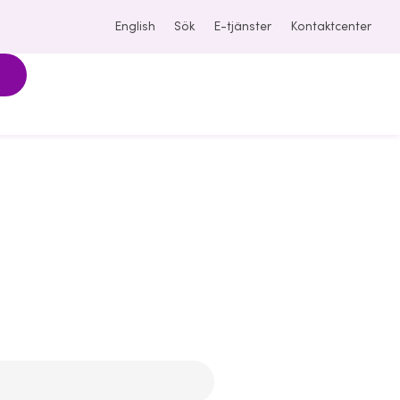
Pressmeddelande
English
Sök
E-tjänster
Kontaktcenter
e kartlägger
tälldheten i
agsstyrelser