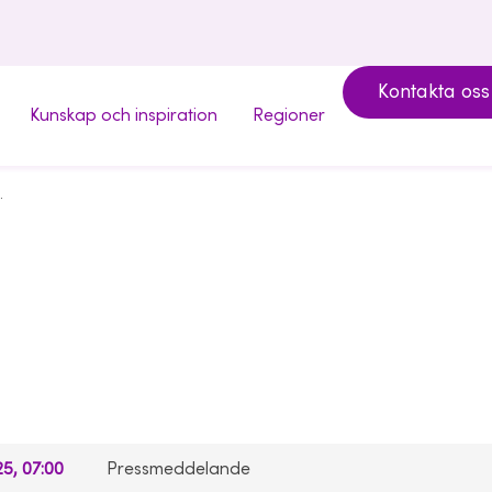
Kontakta oss
Kunskap och inspiration
Regioner
Almi Skån
 i bolagsstyrelser
jäms
bol
5, 07:00
Pressmeddelande