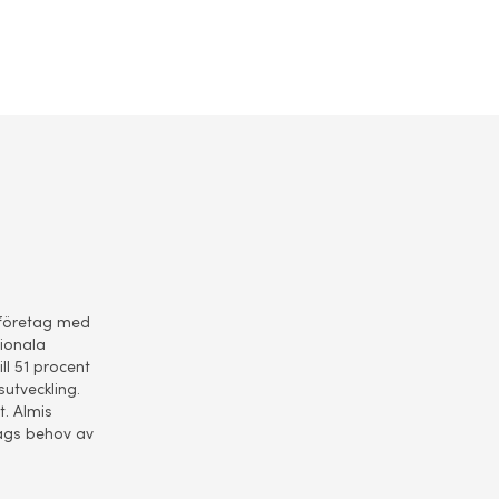
ll företag med
gionala
ll 51 procent
utveckling.
t. Almis
ags behov av