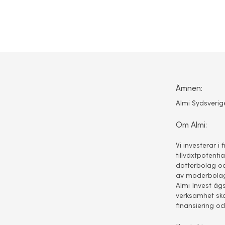
Ämnen:
Almi Sydsverig
Om Almi:
Vi investerar i 
tillväxtpotent
dotterbolag oc
av moderbolage
Almi Invest äg
verksamhet ska
finansiering oc