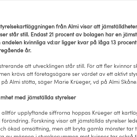
tyrelsekartläggningen från Almi visar att jämställdhete
ser står still. Endast 21 procent av bolagen har en jämst
ch andelen kvinnliga vd:ar ligger kvar på låga 13 proce
regående år.
trerande att utvecklingen står still. För att fler kvinnor s
en krävs att företagsägare ser värdet av ett aktivt sty
i på Almi stötta, säger Marie Krüeger, vd på Almi Skåne
mhet med jämställda styrelser
e alltför upplyftande siffrorna hoppas Krüeger att kart
l förändring. Forskning visar att jämställda styrelser lede
ch ökad omsättning, men att bryta gamla mönster tar ti
ra av männen i styrelserummen mot kvinnor tar också t