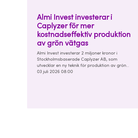
Almi Invest investerar i
Caplyzer för mer
kostnadseffektiv produktion
av grön vätgas
Almi Invest investerar 2 miljoner kronor i
Stockholmsbaserade Caplyzer AB, som
utvecklar en ny teknik för produktion av grön
vätgas. Investeringen görs tillsammans med
03 juli 2026 08:00
Trio Impact Invest, UU Invest och affärsänglar i
en finansieringsrunda om totalt 7 miljoner
kronor.