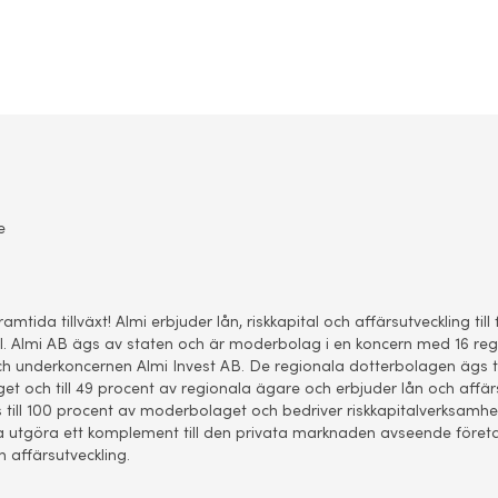
e
framtida tillväxt! Almi erbjuder lån, riskkapital och affärsutveckling ti
ial. Almi AB ägs av staten och är moderbolag i en koncern med 16 re
h underkoncernen Almi Invest AB. De regionala dotterbolagen ägs ti
t och till 49 procent av regionala ägare och erbjuder lån och affärs
s till 100 procent av moderbolaget och bedriver riskkapitalverksamhe
 utgöra ett komplement till den privata marknaden avseende föret
h affärsutveckling.