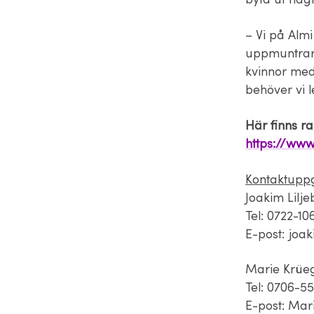
– Vi på Almi
uppmuntrar 
kvinnor med
behöver vi l
Här finns ra
https://www
Kontaktuppg
Joakim Lilj
Tel: 0722-1
E-post: joak
Marie Krüeg
Tel: 0706-55
E-post: Mar