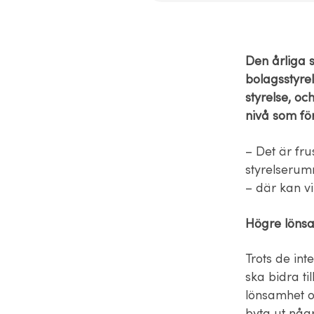
Den årliga s
bolagsstyrel
styrelse, o
nivå som fö
– Det är frus
styrelserumm
– där kan v
Högre lönsa
Trots de int
ska bidra til
lönsamhet o
byta ut någ