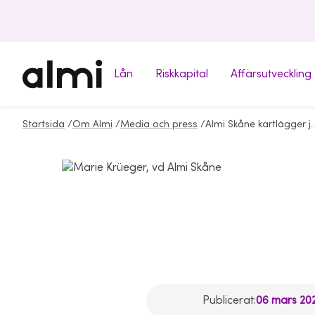
Lån
Riskkapital
Affärsutveckling
Startsida
/
Om Almi
/
Media och press
/
Almi Skåne kartlägger jämställdheten
Publicerat:
06 mars 202