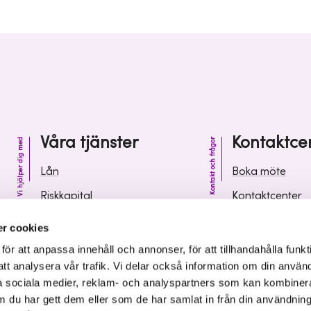
Våra tjänster
Kontaktce
Vi hjälper dig med
Kontakt och frågor
Lån
Boka möte
Riskkapital
Kontaktcenter
Affärsutveckling
Vanliga frågor 
r cookies
Kunskap och inspiration
Leverantörsinf
r att anpassa innehåll och annonser, för att tillhandahålla funkt
att analysera vår trafik. Vi delar också information om din använ
 sociala medier, reklam- och analyspartners som kan kombiner
 du har gett dem eller som de har samlat in från din användnin