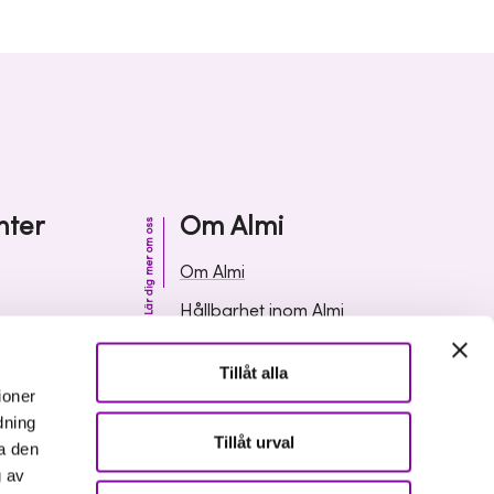
nter
Om Almi
Lär dig mer om oss
Om Almi
Hållbarhet inom Almi
& svar
Organisation
Tillåt alla
ormation
Karriär
ioner
dning
Upphandlingar
Tillåt urval
a den
Media och press
g av