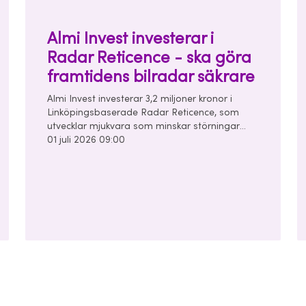
Almi Invest investerar i
Radar Reticence - ska göra
framtidens bilradar säkrare
Almi Invest investerar 3,2 miljoner kronor i
Linköpingsbaserade Radar Reticence, som
utvecklar mjukvara som minskar störningar
mellan bilars radarsystem. Investeringen görs
01 juli 2026 09:00
tillsammans med Chalmers Ventures och East
Sweden Capital i en finansieringsrunda om
totalt 10 miljoner kronor.