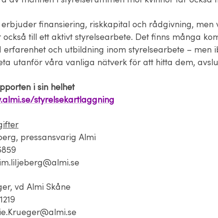
 erbjuder finansiering, riskkapital och rådgivning, men 
också till ett aktivt styrelsearbete. Det finns många k
 erfarenhet och utbildning inom styrelsearbete – men 
eta utanför våra vanliga nätverk för att hitta dem, avsl
pporten i sin helhet
.almi.se/styrelsekartlaggning
ifter
eberg, pressansvarig Almi
06859
im.liljeberg@almi.se
er, vd Almi Skåne
1219
ie.Krueger@almi.se