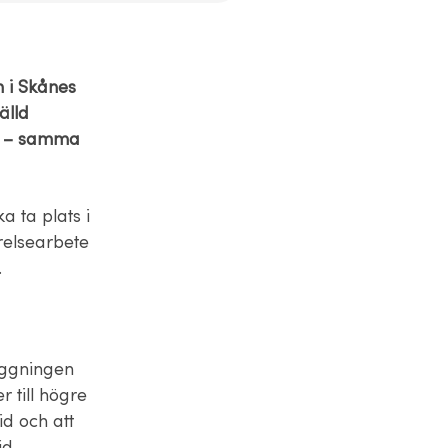
n i Skånes
älld
nt – samma
ka ta plats i
relsearbete
.
läggningen
r till högre
d och att
id.