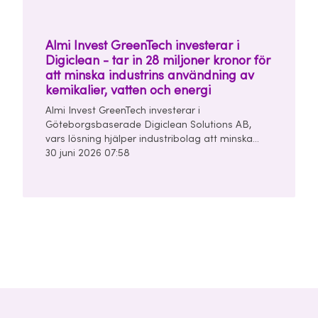
Almi Invest GreenTech investerar i
Digiclean - tar in 28 miljoner kronor för
att minska industrins användning av
kemikalier, vatten och energi
Almi Invest GreenTech investerar i
Göteborgsbaserade Digiclean Solutions AB,
vars lösning hjälper industribolag att minska
användningen av kemikalier, vatten och energi i
30 juni 2026 07:58
sina rengörings- och tvättprocesser.
Seedrundan uppgår till 28 miljoner kronor och
leds av Almi Invest GreenTech och
Unconventional Ventures.