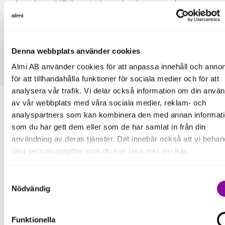
komplement till den privata marknaden avseende
företags behov av finansiering och affärsutveckling.
Kontakt:
Denna webbplats använder cookies
Frida HallströmChristina Gehrke
Almi AB använder cookies för att anpassa innehåll och annon
för att tillhandahålla funktioner för sociala medier och för att
analysera vår trafik. Vi delar också information om din anvä
av vår webbplats med våra sociala medier, reklam- och
analyspartners som kan kombinera den med annan informat
som du har gett dem eller som de har samlat in från din
användning av deras tjänster. Det innebär också att vi behan
dina personuppgifter som du kan läsa mer om
här
.
Fler pressmeddelanden
Om du klickar på avvisa kommer användning av kakor eller
Samtyckesval
delning av information enligt ovan, inte att ske, förutom för k
Nödvändig
Läs mer
som är nödvändiga för att hemsidan ska fungera se mer und
inställningar.
Funktionella