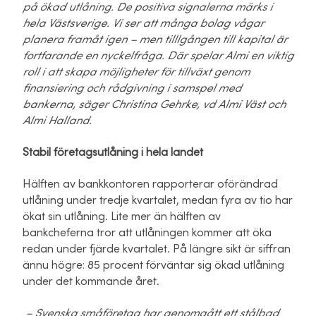
på ökad utlåning. De positiva signalerna märks i
hela Västsverige. Vi ser att många bolag vågar
planera framåt igen – men tilllgången till kapital är
fortfarande en nyckelfråga. Där spelar Almi en viktig
roll i att skapa möjligheter för tillväxt genom
finansiering och rådgivning i samspel med
bankerna, säger Christina Gehrke, vd Almi Väst och
Almi Halland.
Stabil företagsutlåning i hela landet
Hälften av bankkontoren rapporterar oförändrad
utlåning under tredje kvartalet, medan fyra av tio har
ökat sin utlåning. Lite mer än hälften av
bankcheferna tror att utlåningen kommer att öka
redan under fjärde kvartalet. På längre sikt är siffran
ännu högre: 85 procent förväntar sig ökad utlåning
under det kommande året.
– Svenska småföretag har genomgått ett stålbad