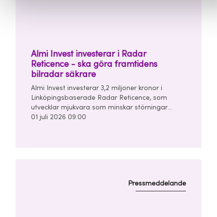
Almi Invest investerar i Radar
Reticence - ska göra framtidens
bilradar säkrare
Almi Invest investerar 3,2 miljoner kronor i
Linköpingsbaserade Radar Reticence, som
utvecklar mjukvara som minskar störningar
mellan bilars radarsystem. Investeringen görs
01 juli 2026 09:00
tillsammans med Chalmers Ventures och East
Sweden Capital i en finansieringsrunda om
totalt 10 miljoner kronor.
Pressmeddelande