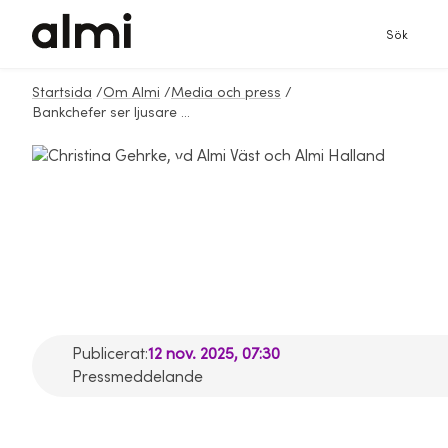
Sök
Startsida
/
Om Almi
/
Media och press
/
Bankchefer ser ljusare tider – starkare konjunktur väntas
Bankchefer ser
ljusare tider –
starkare konjunktur
väntas
Publicerat:
12 nov. 2025, 07:30
Pressmeddelande