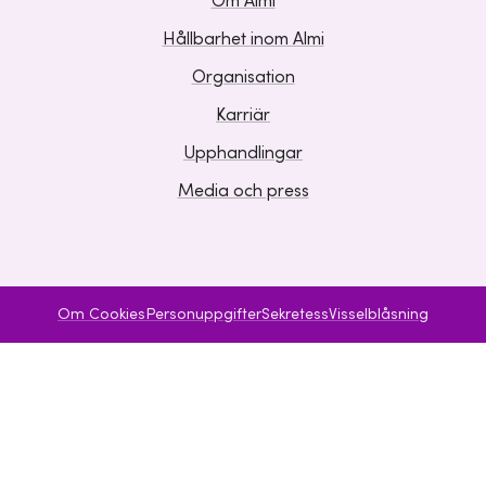
Om Almi
Hållbarhet inom Almi
Organisation
Karriär
Upphandlingar
Media och press
Om Cookies
Personuppgifter
Sekretess
Visselblåsning