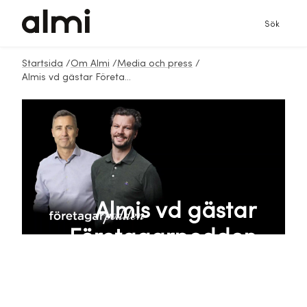
Sök
Startsida
/
Om Almi
/
Media och press
/
Almis vd gästar Företagarpodden
Almis vd gästar
Företagarpodden