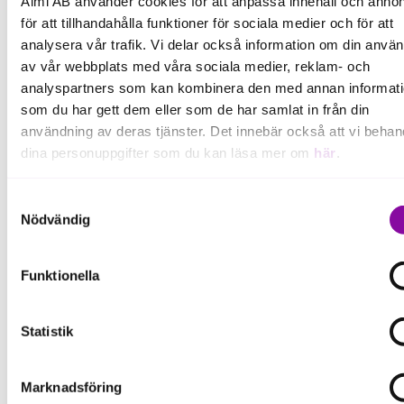
Almi AB använder cookies för att anpassa innehåll och annon
för att tillhandahålla funktioner för sociala medier och för att
analysera vår trafik. Vi delar också information om din anvä
[VIDEO]
av vår webbplats med våra sociala medier, reklam- och
analyspartners som kan kombinera den med annan informat
som du har gett dem eller som de har samlat in från din
användning av deras tjänster. Det innebär också att vi behan
Kan du inte se videon?
dina personuppgifter som du kan läsa mer om
här
.
Då behöver du ändra din cookie-inställning
Om du klickar på avvisa kommer användning av kakor eller
på almi.se, och aktivera att du godkänner
Samtyckesval
delning av information enligt ovan, inte att ske, förutom för k
"Marknadsföring".
Nödvändig
som är nödvändiga för att hemsidan ska fungera se mer und
Du hittar Cookie-inställningarna i ditt nedre
inställningar.
Funktionella
vänstra hörn vid denna symbol:
Statistik
Marknadsföring