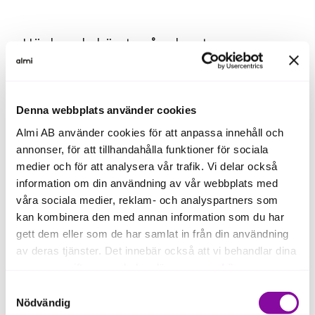
Här kan du hämta våra logotyper, se
gärna vår grafiska manual för riktlinjer
gällande hantering av logotypen.
Denna webbplats använder cookies
Svart Almi logga PNG (png, 6 kB)
Almi AB använder cookies för att anpassa innehåll och
Vit Almi logga PNG (png, 6 kB)
annonser, för att tillhandahålla funktioner för sociala
medier och för att analysera vår trafik. Vi delar också
Svart Almi Invest logga PNG (png, 20 kB)
information om din användning av vår webbplats med
Vit Almi Invest logga PNG (png, 18 kB)
våra sociala medier, reklam- och analyspartners som
kan kombinera den med annan information som du har
gett dem eller som de har samlat in från din användning
av deras tjänster. Det innebär också att vi behandlar dina
personuppgifter som du kan läsa mer om
här
.
Samtyckesval
Om du klickar på avvisa kommer användning av kakor
Nödvändig