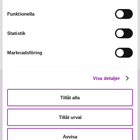
eller delning av information enligt ovan, inte att ske,
förutom för kakor som är nödvändiga för att hemsidan
Funktionella
ska fungera se mer under inställningar.
Statistik
Marknadsföring
Visa detaljer
Tillåt alla
Tillåt urval
Vi investerar i hållbar tillväxt
Avvisa