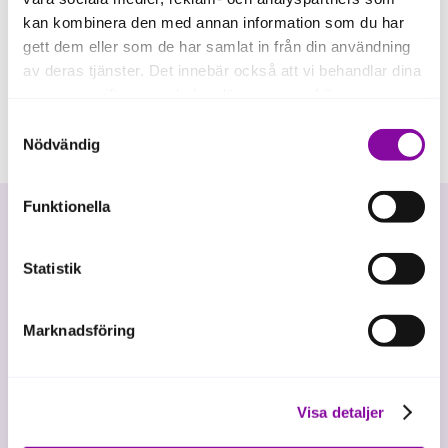
kan kombinera den med annan information som du har
gett dem eller som de har samlat in från din användning
av deras tjänster. Det innebär också att vi behandlar dina
personuppgifter som du kan läsa mer om
här
.
Samtyckesval
Om du klickar på avvisa kommer användning av kakor
Nödvändig
eller delning av information enligt ovan, inte att ske,
förutom för kakor som är nödvändiga för att hemsidan
Funktionella
ska fungera se mer under inställningar.
Statistik
Marknadsföring
Vi investerar i hållbar tillväxt
Visa detaljer