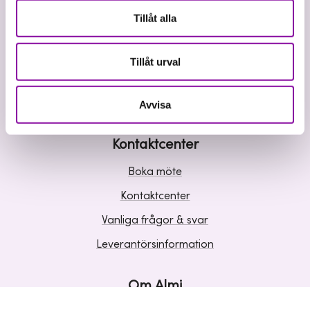
Våra tjänster
Tillåt alla
Lån
Riskkapital
Tillåt urval
Affärsutveckling
Kunskap och inspiration
Avvisa
Kontaktcenter
Boka möte
Kontaktcenter
Vanliga frågor & svar
Leverantörsinformation
Om Almi