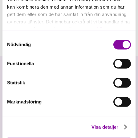
kan kombinera den med annan information som du har
gett dem eller som de har samlat in från din användning
av deras tjänster. Det innebär också att vi behandlar dina
personuppgifter som du kan läsa mer om
här
.
Samtyckesval
Om du klickar på avvisa kommer användning av kakor
Nödvändig
eller delning av information enligt ovan, inte att ske,
förutom för kakor som är nödvändiga för att hemsidan
Funktionella
ska fungera se mer under inställningar.
Statistik
Marknadsföring
Vi investerar i hållbar tillväxt
Visa detaljer