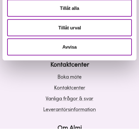
Våra tjänster
Tillåt alla
Lån
Riskkapital
Tillåt urval
Affärsutveckling
Kunskap och inspiration
Avvisa
Kontaktcenter
Boka möte
Kontaktcenter
Vanliga frågor & svar
Leverantörsinformation
Om Almi