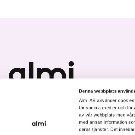
Denna webbplats använde
Vi investerar i hållbar tillväxt
Almi AB använder cookies fö
för sociala medier och för 
av vår webbplats med våra
med annan information som
deras tjänster. Det innebä