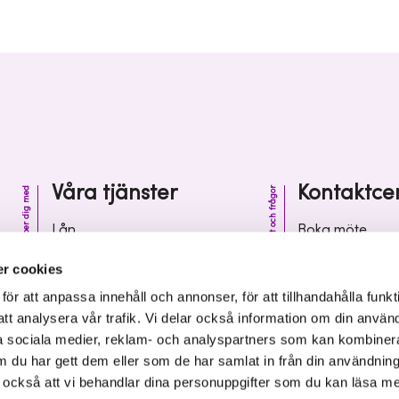
Våra tjänster
Kontaktce
Vi hjälper dig med
Kontakt och frågor
Lån
Boka möte
Riskkapital
Kontaktcenter
r cookies
Affärsutveckling
Vanliga frågor 
r att anpassa innehåll och annonser, för att tillhandahålla funkt
att analysera vår trafik. Vi delar också information om din använ
Kunskap och inspiration
Leverantörsinf
 sociala medier, reklam- och analyspartners som kan kombiner
 du har gett dem eller som de har samlat in från din användnin
r också att vi behandlar dina personuppgifter som du kan läsa m