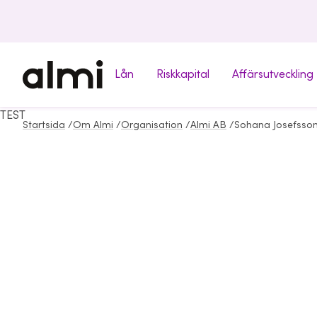
Lån
Riskkapital
Affärsutveckling
TEST
Startsida
/
Om Almi
/
Organisation
/
Almi AB
/
Sohana Josefsso