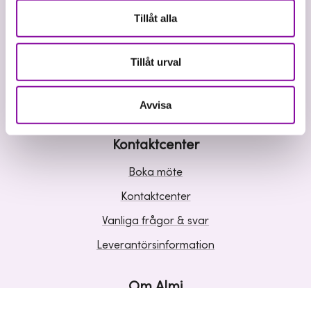
Våra tjänster
Tillåt alla
Lån
Riskkapital
Tillåt urval
Affärsutveckling
Kunskap och inspiration
Avvisa
Kontaktcenter
Boka möte
Kontaktcenter
Vanliga frågor & svar
Leverantörsinformation
Om Almi