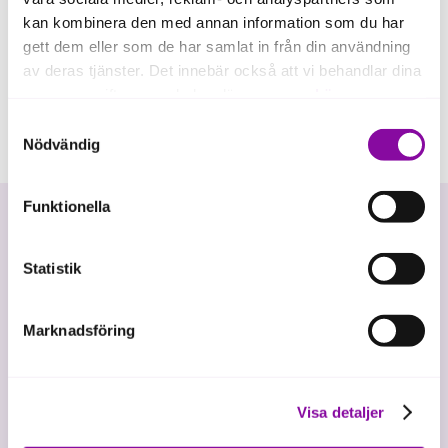
kan kombinera den med annan information som du har
gett dem eller som de har samlat in från din användning
av deras tjänster. Det innebär också att vi behandlar dina
personuppgifter som du kan läsa mer om
här
.
Samtyckesval
Om du klickar på avvisa kommer användning av kakor
Nödvändig
eller delning av information enligt ovan, inte att ske,
förutom för kakor som är nödvändiga för att hemsidan
Funktionella
ska fungera se mer under inställningar.
Statistik
Marknadsföring
Vi investerar i hållbar tillväxt
Visa detaljer