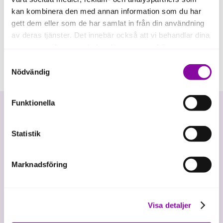
kan kombinera den med annan information som du har
gett dem eller som de har samlat in från din användning
av deras tjänster. Det innebär också att vi behandlar dina
personuppgifter som du kan läsa mer om
här
.
Samtyckesval
Om du klickar på avvisa kommer användning av kakor
Nödvändig
eller delning av information enligt ovan, inte att ske,
förutom för kakor som är nödvändiga för att hemsidan
Funktionella
ska fungera se mer under inställningar.
Statistik
Marknadsföring
Vi investerar i hållbar tillväxt
Visa detaljer