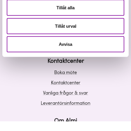
Våra tjänster
Tillåt alla
Lån
Riskkapital
Tillåt urval
Affärsutveckling
Kunskap och inspiration
Avvisa
Kontaktcenter
Boka möte
Kontaktcenter
Vanliga frågor & svar
Leverantörsinformation
Om Almi