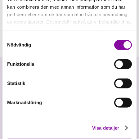
kan kombinera den med annan information som du har
gett dem eller som de har samlat in från din användning
av deras tjänster. Det innebär också att vi behandlar dina
personuppgifter som du kan läsa mer om
här
.
Samtyckesval
Om du klickar på avvisa kommer användning av kakor
Nödvändig
eller delning av information enligt ovan, inte att ske,
förutom för kakor som är nödvändiga för att hemsidan
Funktionella
ska fungera se mer under inställningar.
Statistik
Marknadsföring
Vi investerar i hållbar tillväxt
Visa detaljer