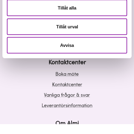
Våra tjänster
Tillåt alla
Lån
Riskkapital
Tillåt urval
Affärsutveckling
Kunskap och inspiration
Avvisa
Kontaktcenter
Boka möte
Kontaktcenter
Vanliga frågor & svar
Leverantörsinformation
Om Almi