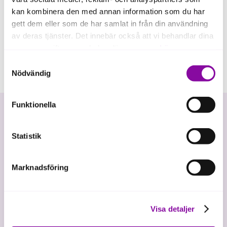
kan kombinera den med annan information som du har
gett dem eller som de har samlat in från din användning
av deras tjänster. Det innebär också att vi behandlar dina
personuppgifter som du kan läsa mer om
här
.
Samtyckesval
Om du klickar på avvisa kommer användning av kakor
Nödvändig
eller delning av information enligt ovan, inte att ske,
förutom för kakor som är nödvändiga för att hemsidan
Funktionella
ska fungera se mer under inställningar.
Statistik
Marknadsföring
Vi investerar i hållbar tillväxt
Visa detaljer