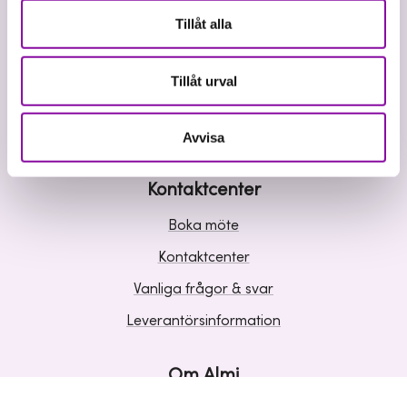
Våra tjänster
Tillåt alla
Lån
Riskkapital
Tillåt urval
Affärsutveckling
Kunskap och inspiration
Avvisa
Kontaktcenter
Boka möte
Kontaktcenter
Vanliga frågor & svar
Leverantörsinformation
Om Almi