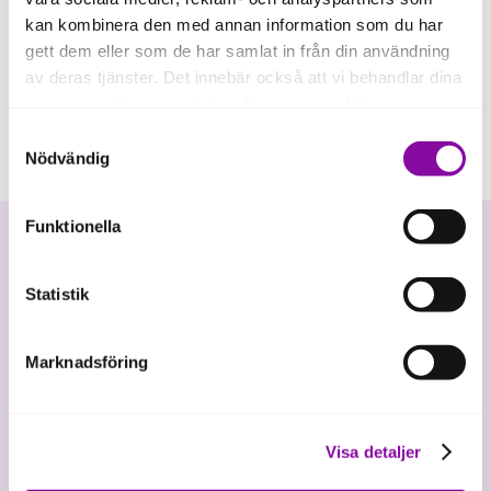
kan kombinera den med annan information som du har
gett dem eller som de har samlat in från din användning
av deras tjänster. Det innebär också att vi behandlar dina
personuppgifter som du kan läsa mer om
här
.
Samtyckesval
Om du klickar på avvisa kommer användning av kakor
Nödvändig
eller delning av information enligt ovan, inte att ske,
förutom för kakor som är nödvändiga för att hemsidan
Funktionella
ska fungera se mer under inställningar.
Statistik
Marknadsföring
Vi investerar i hållbar tillväxt
Visa detaljer