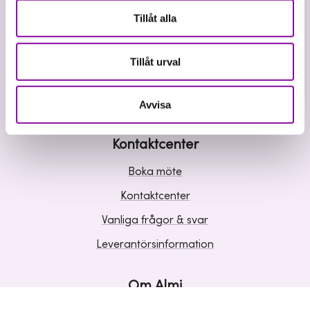
Våra tjänster
Tillåt alla
Lån
Riskkapital
Tillåt urval
Affärsutveckling
Kunskap och inspiration
Avvisa
Kontaktcenter
Boka möte
Kontaktcenter
Vanliga frågor & svar
Leverantörsinformation
Om Almi