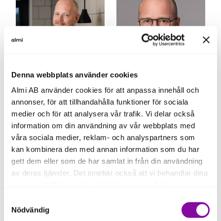
Denna webbplats använder cookies
Almi AB använder cookies för att anpassa innehåll och
annonser, för att tillhandahålla funktioner för sociala
David Lengström
Fredrik Fridén
medier och för att analysera vår trafik. Vi delar också
vd
affärschef Kronoberg
information om din användning av vår webbplats med
våra sociala medier, reklam- och analyspartners som
kan kombinera den med annan information som du har
gett dem eller som de har samlat in från din användning
av deras tjänster. Det innebär också att vi behandlar dina
personuppgifter som du kan läsa mer om
här
.
Samtyckesval
Om du klickar på avvisa kommer användning av kakor
Nödvändig
eller delning av information enligt ovan, inte att ske,