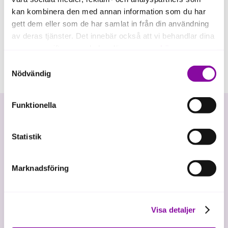
kan kombinera den med annan information som du har
gett dem eller som de har samlat in från din användning
av deras tjänster. Det innebär också att vi behandlar dina
personuppgifter som du kan läsa mer om
här
.
Samtyckesval
Om du klickar på avvisa kommer användning av kakor
Nödvändig
eller delning av information enligt ovan, inte att ske,
förutom för kakor som är nödvändiga för att hemsidan
Funktionella
ska fungera se mer under inställningar.
Statistik
Marknadsföring
Vi investerar i hållbar tillväxt
Visa detaljer