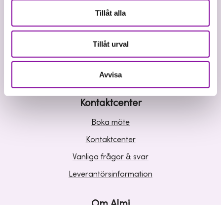
Våra tjänster
Tillåt alla
Lån
Riskkapital
Tillåt urval
Affärsutveckling
Kunskap och inspiration
Avvisa
Kontaktcenter
Boka möte
Kontaktcenter
Vanliga frågor & svar
Leverantörsinformation
Om Almi