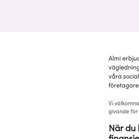
Almi erbjud
vägledning
våra socia
företagare 
Vi välkomnar
givande för
När du 
finansi