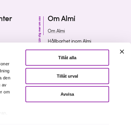
nter
Om Almi
Lär dig mer om oss
Om Almi
Hållbarhet inom Almi
& svar
Organisation
Tillåt alla
ormation
Karriär
ioner
dning
Upphandlingar
Tillåt urval
a den
Media och press
g av
er om
Avvisa
van,
er