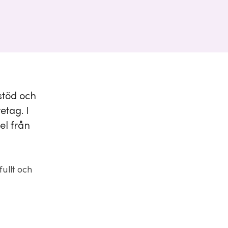
 stöd och
etag. I
el från
ullt och