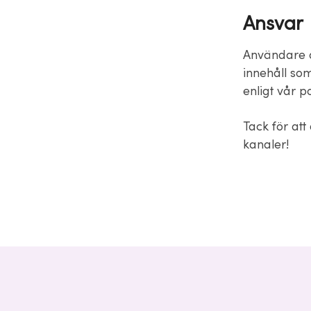
Ansvar
Användare a
innehåll so
enligt vår p
Tack för att
kanaler!