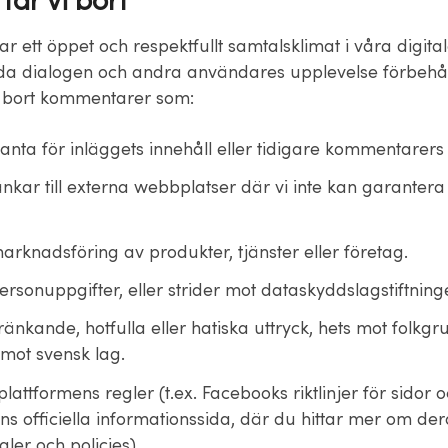
tar vi bort
var ett öppet och respektfullt samtalsklimat i våra digita
dda dialogen och andra användares upplevelse förbehåll
ta bort kommentarer som:
vanta för inläggets innehåll eller tidigare kommentarer
änkar till externa webbplatser där vi inte kan garanter
arknadsföring av produkter, tjänster eller företag.
ersonuppgifter, eller strider mot dataskyddslagstiftning
ränkande, hotfulla eller hatiska uttryck, hets mot folkgr
 mot svensk lag.
plattformens regler (t.ex. Facebooks riktlinjer för sidor
Ins officiella informationssida, där du hittar mer om de
ler och policies).