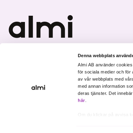
Vi investerar i hållbar tillväxt
Denna webbplats använde
Almi AB använder cookies fö
för sociala medier och för 
av vår webbplats med våra
med annan information som
deras tjänster. Det innebä
här
.
Om du klickar på avvisa k
inte att ske, förutom för 
inställningar.