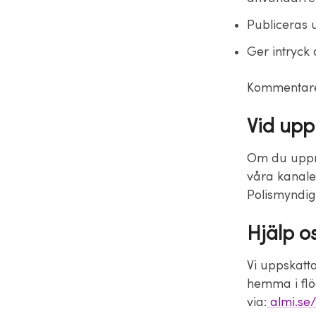
Publiceras
Ger intryck 
Kommentarer
Vid upp
Om du uppre
våra kanale
Polismyndig
Hjälp o
Vi uppskat
hemma i flö
via:
almi.se/