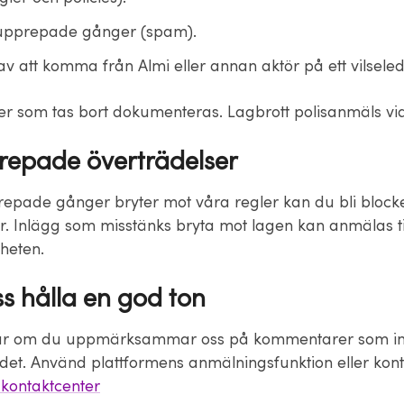
 upprepade gånger (spam).
av att komma från Almi eller annan aktör på ett vilsele
 som tas bort dokumenteras. Lagbrott polisanmäls vi
repade överträdelser
pade gånger bryter mot våra regler kan du bli block
r. Inlägg som misstänks bryta mot lagen kan anmälas ti
heten.
ss hålla en god ton
tar om du uppmärksammar oss på kommentarer som in
det. Använd plattformens anmälningsfunktion eller kont
kontaktcenter