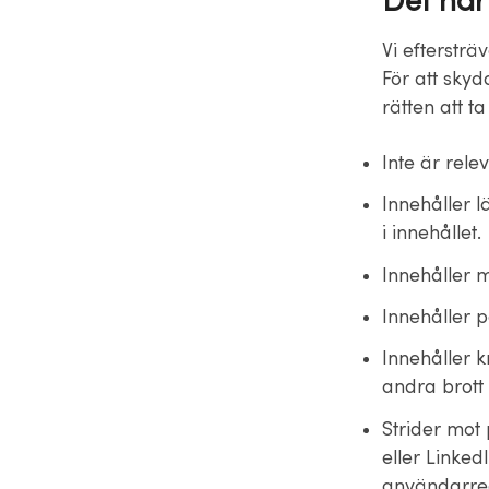
Det här 
Vi eftersträ
För att sky
rätten att 
Inte är rele
Innehåller l
i innehållet.
Innehåller m
Innehåller p
Innehåller k
andra brott
Strider mot 
eller Linked
användarreg