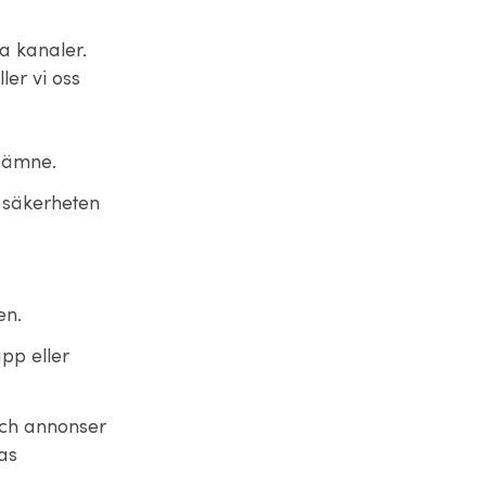
la kanaler.
er vi oss
s ämne.
a säkerheten
en.
upp eller
 och annonser
ras