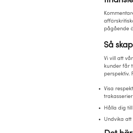
Kommentarer 
affärskritis
pågående äre
Så skap
Vi vill att 
kunder får 
perspektiv. 
Visa respek
trakasserier 
Hålla dig ti
Undvika att 