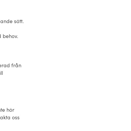
dande sätt.
d behov.
erad från
ll
te hör
akta oss