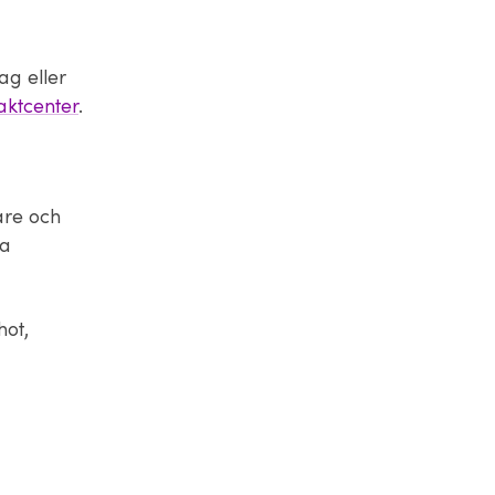
ag eller
aktcenter
.
are och
na
hot,