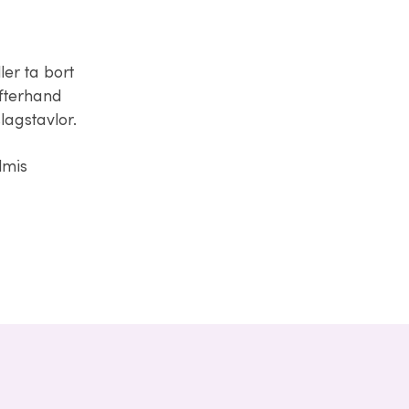
er ta bort
efterhand
lagstavlor.
lmis