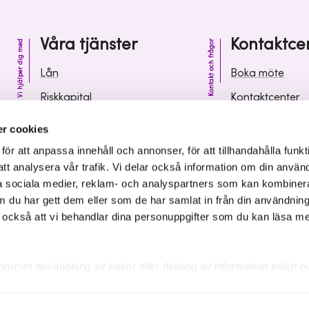
Våra tjänster
Kontaktce
Vi hjälper dig med
Kontakt och frågor
Lån
Boka möte
Riskkapital
Kontaktcenter
Affärsutveckling
Vanliga frågor 
r cookies
Kunskap och inspiration
Leverantörsinf
r att anpassa innehåll och annonser, för att tillhandahålla funkt
att analysera vår trafik. Vi delar också information om din använ
 sociala medier, reklam- och analyspartners som kan kombiner
 du har gett dem eller som de har samlat in från din användnin
r också att vi behandlar dina personuppgifter som du kan läsa m
ommer användning av kakor eller delning av information enligt o
kakor som är nödvändiga för att hemsidan ska fungera se mer und