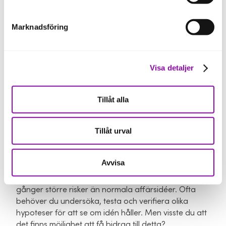
Riskkapital
- När du vill ta in nytt
Marknadsföring
ägarkapital
Genom Almi Invest genomför vi investeringar i
startups i tidiga faser. När du vill resa riskkapital för
Visa detaljer
att utveckla din verksamhet, kan vi snabbt se om
riskkapital är den typ av kapital som passar just ditt
Tillåt alla
bolag bäst.
Läs mer här.
Tillåt urval
Verifieringsmedel - Till nya idéer som
kräver risk
Avvisa
Har du en ny, innovativ idé innebär det många
gånger större risker än normala affärsidéer. Ofta
behöver du undersöka, testa och verifiera olika
hypoteser för att se om idén håller. Men visste du att
det finns möjlighet att få bidrag till detta?