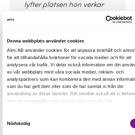
lyfter platsen hon verkar
på. En sann förebild och
inspirationskälla – inte
bara för den som
Denna webbplats använder cookies
drömmer om att starta
Almi AB använder cookies för att anpassa innehåll och annon
eget."
för att tillhandahålla funktioner för sociala medier och för att
analysera vår trafik. Vi delar också information om din anvä
av vår webbplats med våra sociala medier, reklam- och
Motivering av Årets unga entreprenör,
analyspartners som kan kombinera den med annan informat
Jasmine Nilsson, Fiskerian i Hörvik
som du har gett dem eller som de har samlat in från din
användning av deras tjänster. Det innebär också att vi behan
dina personuppgifter som du kan läsa mer om
här
.
Om du klickar på avvisa kommer användning av kakor eller
Samtyckesval
delning av information enligt ovan, inte att ske, förutom för k
Nödvändig
som är nödvändiga för att hemsidan ska fungera se mer und