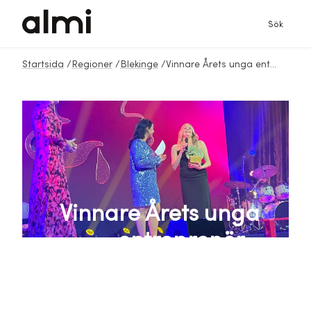
Sök
Startsida
/
Regioner
/
Blekinge
/
Vinnare Årets unga entreprenör - Guldeken 2023
Vinnare Årets unga
entreprenör -
Guldeken 2023