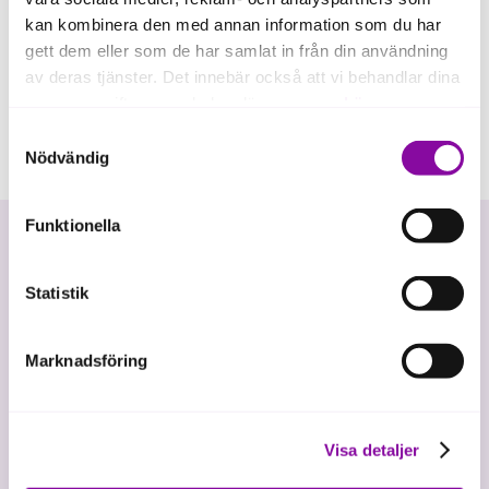
kan kombinera den med annan information som du har
gett dem eller som de har samlat in från din användning
av deras tjänster. Det innebär också att vi behandlar dina
personuppgifter som du kan läsa mer om
här
.
Samtyckesval
Om du klickar på avvisa kommer användning av kakor
Nödvändig
eller delning av information enligt ovan, inte att ske,
förutom för kakor som är nödvändiga för att hemsidan
Funktionella
ska fungera se mer under inställningar.
Statistik
Marknadsföring
Vi investerar i hållbar tillväxt
Visa detaljer