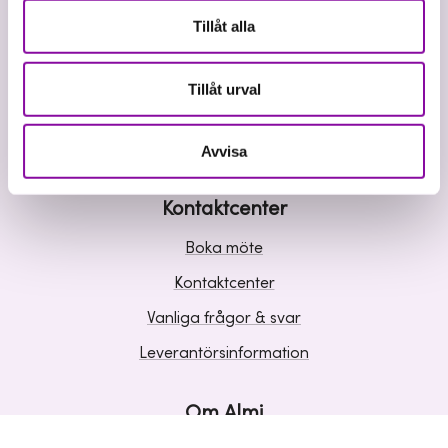
Våra tjänster
Tillåt alla
Lån
Riskkapital
Tillåt urval
Affärsutveckling
Kunskap och inspiration
Avvisa
Kontaktcenter
Boka möte
Kontaktcenter
Vanliga frågor & svar
Leverantörsinformation
Om Almi