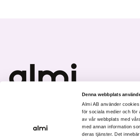
Denna webbplats använde
Vi investerar i hållbar tillväxt
Almi AB använder cookies fö
för sociala medier och för 
av vår webbplats med våra
med annan information som
deras tjänster. Det innebä