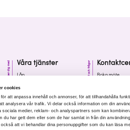
Våra tjänster
Kontaktce
Vi hjälper dig med
Kontakt och frågor
Lån
Boka möte
Riskkapital
Kontaktcenter
r cookies
Affärsutveckling
Vanliga frågor 
r att anpassa innehåll och annonser, för att tillhandahålla funkt
att analysera vår trafik. Vi delar också information om din använ
Kunskap och inspiration
Leverantörsinf
 sociala medier, reklam- och analyspartners som kan kombiner
 du har gett dem eller som de har samlat in från din användnin
r också att vi behandlar dina personuppgifter som du kan läsa m