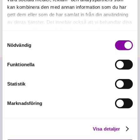
kan kombinera den med annan information som du har
gett dem eller som de har samlat in från din användning
av deras tjänster. Det innebär också att vi behandlar dina
personuppgifter som du kan läsa mer om
här
.
Samtyckesval
Om du klickar på avvisa kommer användning av kakor
Nödvändig
eller delning av information enligt ovan, inte att ske,
förutom för kakor som är nödvändiga för att hemsidan
Funktionella
ska fungera se mer under inställningar.
Statistik
Marknadsföring
Vi investerar i hållbar tillväxt
Visa detaljer