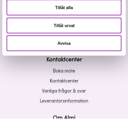
Våra tjänster
Tillåt alla
Lån
Riskkapital
Tillåt urval
Affärsutveckling
Kunskap och inspiration
Avvisa
Kontaktcenter
Boka möte
Kontaktcenter
Vanliga frågor & svar
Leverantörsinformation
Om Almi