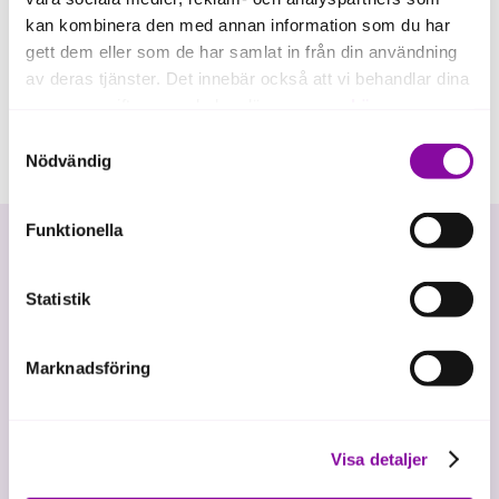
kan kombinera den med annan information som du har
gett dem eller som de har samlat in från din användning
av deras tjänster. Det innebär också att vi behandlar dina
personuppgifter som du kan läsa mer om
här
.
Samtyckesval
Om du klickar på avvisa kommer användning av kakor
Nödvändig
eller delning av information enligt ovan, inte att ske,
förutom för kakor som är nödvändiga för att hemsidan
Funktionella
ska fungera se mer under inställningar.
Statistik
Marknadsföring
Vi investerar i hållbar tillväxt
Visa detaljer