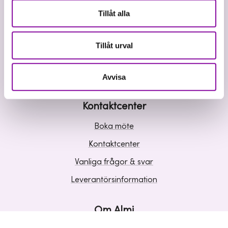
Våra tjänster
Tillåt alla
Lån
Riskkapital
Tillåt urval
Affärsutveckling
Kunskap och inspiration
Avvisa
Kontaktcenter
Boka möte
Kontaktcenter
Vanliga frågor & svar
Leverantörsinformation
Om Almi