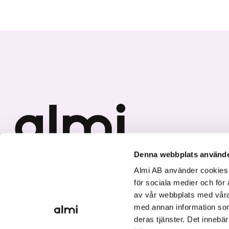
Denna webbplats använde
Vi investerar i hållbar tillväxt
Almi AB använder cookies fö
för sociala medier och för 
av vår webbplats med våra
med annan information som
deras tjänster. Det innebä