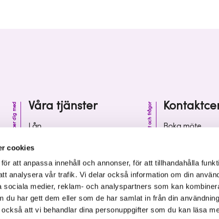
Våra tjänster
Kontaktce
Vi hjälper dig med
Kontakt och frågor
Lån
Boka möte
Riskkapital
Kontaktcenter
r cookies
Affärsutveckling
Vanliga frågor 
r att anpassa innehåll och annonser, för att tillhandahålla funkt
att analysera vår trafik. Vi delar också information om din använ
Kunskap och inspiration
Leverantörsinf
 sociala medier, reklam- och analyspartners som kan kombiner
 du har gett dem eller som de har samlat in från din användnin
r också att vi behandlar dina personuppgifter som du kan läsa m