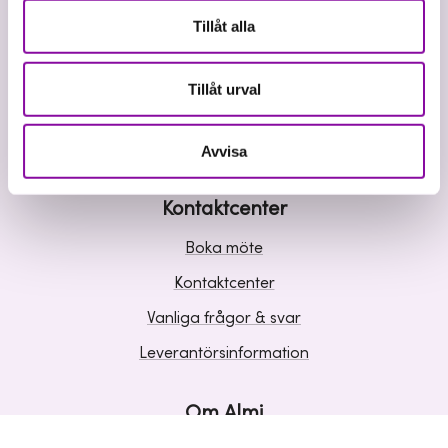
Våra tjänster
Tillåt alla
Lån
Riskkapital
Tillåt urval
Affärsutveckling
Kunskap och inspiration
Avvisa
Kontaktcenter
Boka möte
Kontaktcenter
Vanliga frågor & svar
Leverantörsinformation
Om Almi