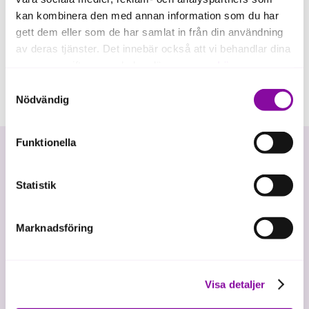
kan kombinera den med annan information som du har
gett dem eller som de har samlat in från din användning
av deras tjänster. Det innebär också att vi behandlar dina
personuppgifter som du kan läsa mer om
här
.
Samtyckesval
Om du klickar på avvisa kommer användning av kakor
Nödvändig
eller delning av information enligt ovan, inte att ske,
förutom för kakor som är nödvändiga för att hemsidan
Funktionella
ska fungera se mer under inställningar.
Statistik
Marknadsföring
Vi investerar i hållbar tillväxt
Visa detaljer