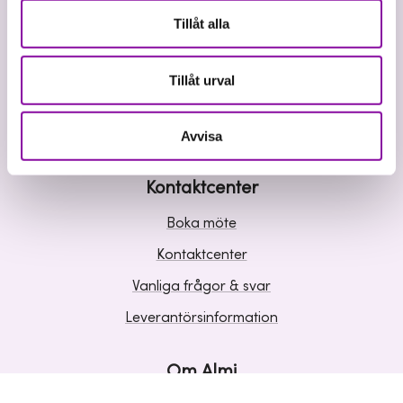
Våra tjänster
Tillåt alla
Lån
Riskkapital
Tillåt urval
Affärsutveckling
Kunskap och inspiration
Avvisa
Kontaktcenter
Boka möte
Kontaktcenter
Vanliga frågor & svar
Leverantörsinformation
Om Almi