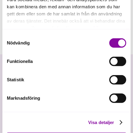
kan kombinera den med annan information som du har
gett dem eller som de har samlat in från din användning
av deras tjänster. Det innebär också att vi behandlar dina
personuppgifter som du kan läsa mer om
här
.
Samtyckesval
Om du klickar på avvisa kommer användning av kakor
Nödvändig
eller delning av information enligt ovan, inte att ske,
förutom för kakor som är nödvändiga för att hemsidan
Funktionella
ska fungera se mer under inställningar.
Statistik
Marknadsföring
Vi investerar i hållbar tillväxt
Visa detaljer