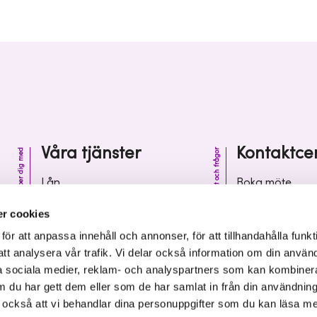
Våra tjänster
Kontaktce
Vi hjälper dig med
Kontakt och frågor
Lån
Boka möte
Riskkapital
Kontaktcenter
r cookies
Affärsutveckling
Vanliga frågor 
r att anpassa innehåll och annonser, för att tillhandahålla funkt
att analysera vår trafik. Vi delar också information om din använ
Kunskap och inspiration
Leverantörsinf
 sociala medier, reklam- och analyspartners som kan kombiner
 du har gett dem eller som de har samlat in från din användnin
r också att vi behandlar dina personuppgifter som du kan läsa m