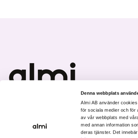
Denna webbplats använde
Vi investerar i hållbar tillväxt
Almi AB använder cookies fö
för sociala medier och för 
av vår webbplats med våra
med annan information som
deras tjänster. Det innebä