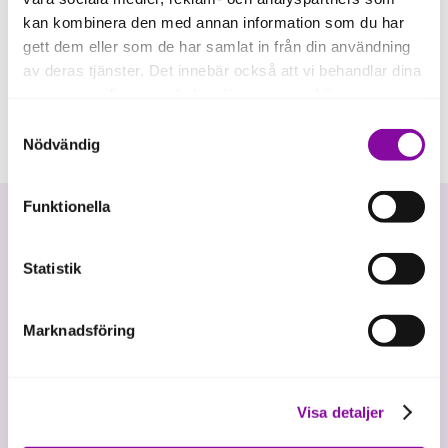
kan kombinera den med annan information som du har
gett dem eller som de har samlat in från din användning
av deras tjänster. Det innebär också att vi behandlar dina
personuppgifter som du kan läsa mer om
här
.
Samtyckesval
Om du klickar på avvisa kommer användning av kakor
Nödvändig
eller delning av information enligt ovan, inte att ske,
förutom för kakor som är nödvändiga för att hemsidan
Funktionella
ska fungera se mer under inställningar.
Statistik
Marknadsföring
Vi investerar i hållbar tillväxt
Visa detaljer