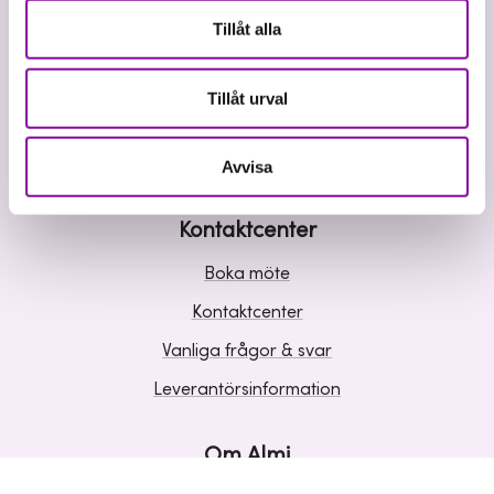
Våra tjänster
Tillåt alla
Lån
Riskkapital
Tillåt urval
Affärsutveckling
Kunskap och inspiration
Avvisa
Kontaktcenter
Boka möte
Kontaktcenter
Vanliga frågor & svar
Leverantörsinformation
Om Almi