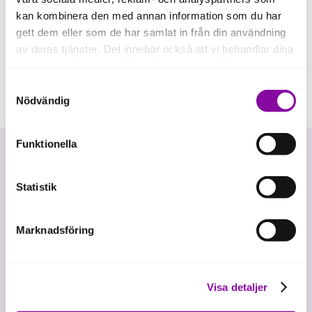
kan kombinera den med annan information som du har
gett dem eller som de har samlat in från din användning
av deras tjänster. Det innebär också att vi behandlar dina
personuppgifter som du kan läsa mer om
här
.
Samtyckesval
Om du klickar på avvisa kommer användning av kakor
Nödvändig
eller delning av information enligt ovan, inte att ske,
förutom för kakor som är nödvändiga för att hemsidan
Funktionella
ska fungera se mer under inställningar.
Statistik
Marknadsföring
Vi investerar i hållbar tillväxt
Visa detaljer