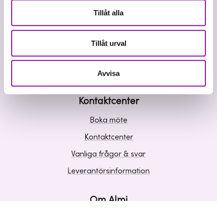
Våra tjänster
Tillåt alla
Lån
Riskkapital
Tillåt urval
Affärsutveckling
Kunskap och inspiration
Avvisa
Kontaktcenter
Boka möte
Kontaktcenter
Vanliga frågor & svar
Leverantörsinformation
Om Almi