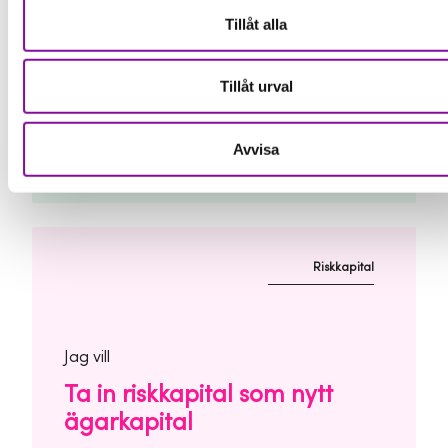
Tillåt alla
Jag vill
Tillåt urval
Finansiera företaget med
lån från Almi
Avvisa
Riskkapital
Jag vill
Ta in riskkapital som nytt
ägarkapital