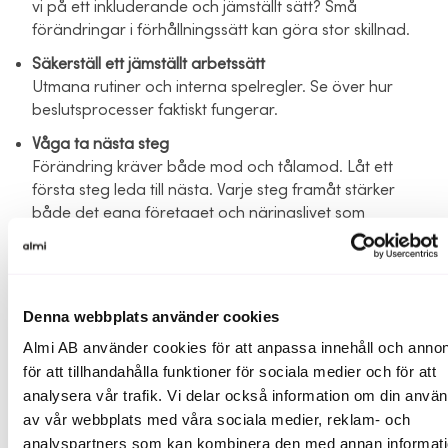
vi på ett inkluderande och jämställt sätt? Små
förändringar i förhållningssätt kan göra stor skillnad.
Säkerställ ett jämställt arbetssätt
Utmana rutiner och interna spelregler. Se över hur
beslutsprocesser faktiskt fungerar.
Våga ta nästa steg
Förändring kräver både mod och tålamod. Låt ett
första steg leda till nästa. Varje steg framåt stärker
både det egna företaget och näringslivet som
helhet.
På Almi arbetar vi aktivt för att fler kvinnor ska kunna
driva, utveckla och stärka sina företag. Genom
Denna webbplats använder cookies
finansiering, rådgivning och nätverk vill vi bidra till att
Almi AB använder cookies för att anpassa innehåll och annon
fler får möjlighet att förverkliga sina idéer. Vi vet att
för att tillhandahålla funktioner för sociala medier och för att
ett starkt näringsliv inte byggs av några få, utan av
analysera vår trafik. Vi delar också information om din anvä
alla de människor som vill och kan.
av vår webbplats med våra sociala medier, reklam- och
Låt oss fortsätta att skapa förutsättningar för att fler
analyspartners som kan kombinera den med annan informat