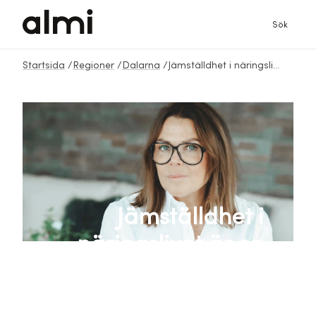
Sök
Startsida
/
Regioner
/
Dalarna
/
Jämställdhet i näringslivet är en tillväxtfråga
Jämställdhet i
näringslivet är en
tillväxtfråga