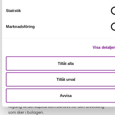
internationella strategier eller regelverk som
påverkar företagens utveckling. Uppdraget kommer
Statistik
från stat och region och verksamheten bedrivs helt
utan eget vinstintresse.
Marknadsföring
– Vi på Almi har länge arbetat nära Sveriges företag
och det gör att vi vet vilka utmaningar de står inför
och vad som behövs för att de ska lyckas. Våra
Visa detalje
medarbetare går till jobbet för att Sveriges
företagare ska nå framgång. I våra processer
arbetar vi med väl beprövade verktyg och
Tillåt alla
finansieringsupplägg som är anpassade för
företagens behov.
Tillåt urval
Det låter alltså klokt att skapa en strategi för
företagets hållbara utveckling, underlag för att
beskriva arbetet för andra och att ta kontakt med
Avvisa
Almi för att både utveckla dessa och för att få
tillgång till det kapital som behövs för den utveckling
som sker i bolagen.