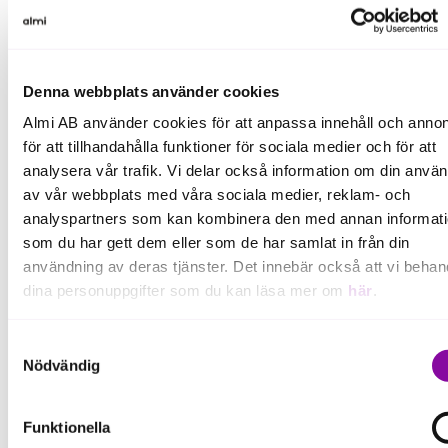
företag som behöver finansiering. Det kan vi
komplettera med affärsrådgivning för att rusta
företag att ta klokare beslut. För att lyckas krävs ofta
en kombination av kunskap och kapital. Det gäller
Denna webbplats använder cookies
särskilt grön omställning eftersom det är en nyckel för
Almi AB använder cookies för att anpassa innehåll och annon
positiv utveckling. Företag som arbetar med
för att tillhandahålla funktioner för sociala medier och för att
miljömässig och social hållbarhet blir också mer
analysera vår trafik. Vi delar också information om din anvä
finansiellt hållbara. De blir starkare företag helt
av vår webbplats med våra sociala medier, reklam- och
enkelt, menar Anna.
analyspartners som kan kombinera den med annan informat
som du har gett dem eller som de har samlat in från din
Råd och pengar
användning av deras tjänster. Det innebär också att vi behan
Starka företag som arbetar på ett klokt sätt är också
dina personuppgifter som du kan läsa mer om
här
.
konkurrenskraftiga, ett ord som beskriver Almis
uppdrag, att bidra till ett konkurrenskraftigt
Om du klickar på avvisa kommer användning av kakor eller
Samtyckesval
näringsliv. Almi är en nationell aktör med 500
delning av information enligt ovan, inte att ske, förutom för k
Nödvändig
medarbetare över hela landet vilket innebär att det
som är nödvändiga för att hemsidan ska fungera se mer und
finns kunskap om både lokalt näringsliv och
inställningar.
Funktionella
förutsättningar för det och om vilka nationella och