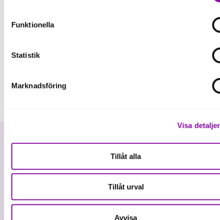
som är nödvändiga för att hemsidan ska fungera se mer und
inställningar.
Funktionella
Statistik
Marknadsföring
Visa detalje
Tillåt alla
Tillåt urval
Vi investerar i hållbar tillväxt
Avvisa