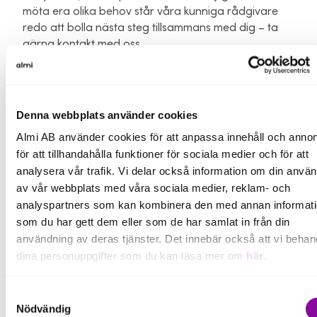
möta era olika behov står våra kunniga rådgivare
redo att bolla nästa steg tillsammans med dig – ta
gärna kontakt med oss.
Inför 2026 vill jag skicka med tre
enkla men viktiga råd:
Denna webbplats använder cookies
Ha koll på din ekonomi – den ger dig
Almi AB använder cookies för att anpassa innehåll och annon
handlingsutrymme.
för att tillhandahålla funktioner för sociala medier och för att
Bygg ditt team – ett starkt lag behöver olika spelare.
analysera vår trafik. Vi delar också information om din anvä
av vår webbplats med våra sociala medier, reklam- och
Våga ta hjälp – det är ofta det som avgör om du når
analyspartners som kan kombinera den med annan informat
hela vägen.
som du har gett dem eller som de har samlat in från din
användning av deras tjänster. Det innebär också att vi behan
/ Anna Rosengren, vd Almi Norra Mellansverige
dina personuppgifter som du kan läsa mer om
här
.
Om du klickar på avvisa kommer användning av kakor eller
Samtyckesval
delning av information enligt ovan, inte att ske, förutom för k
Nödvändig