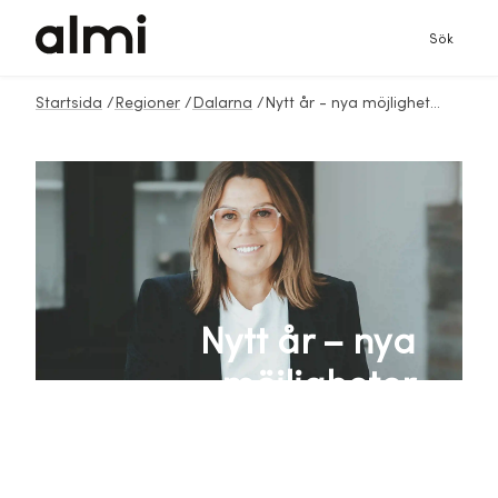
Sök
Startsida
/
Regioner
/
Dalarna
/
Nytt år - nya möjligheter
Nytt år – nya
möjligheter