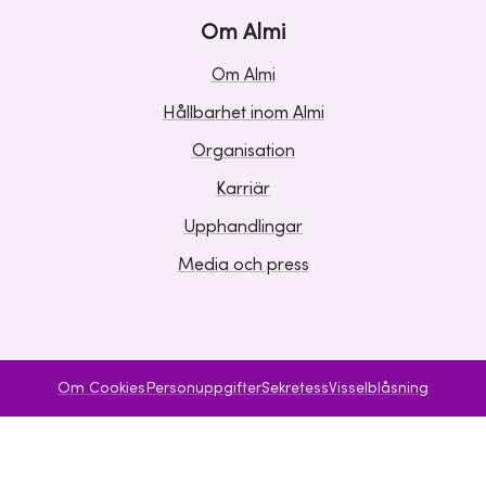
Om Almi
Om Almi
Hållbarhet inom Almi
Organisation
Karriär
Upphandlingar
Media och press
Om Cookies
Personuppgifter
Sekretess
Visselblåsning