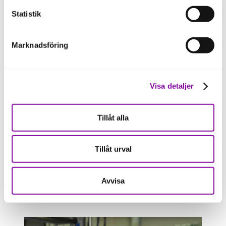
Statistik
Bergå kem och vattentvätt
Marknadsföring
[VIDEO]
Visa detaljer
Kan du inte se videon?
Tillåt alla
Då behöver du ändra din cookie-inställning
på almi.se, och aktivera att du godkänner
Tillåt urval
"Marknadsföring".
Du hittar Cookie-inställningarna i ditt nedre
Avvisa
vänstra hörn vid denna symbol: