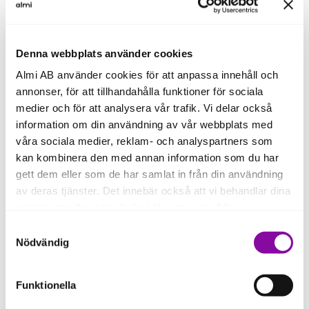
Denna webbplats använder cookies
Fakta
Almi AB använder cookies för att anpassa innehåll och
annonser, för att tillhandahålla funktioner för sociala
NOAQ
medier och för att analysera vår trafik. Vi delar också
information om din användning av vår webbplats med
Det här är NOAQ:
Utvecklar och säljer
våra sociala medier, reklam- och analyspartners som
översvämningsskydd på en globala
kan kombinera den med annan information som du har
marknad.
gett dem eller som de har samlat in från din användning
av deras tjänster. Det innebär också att vi behandlar dina
Ligger:
I Näsviken.
personuppgifter som du kan läsa mer om
här
.
Samtyckesval
Om du klickar på avvisa kommer användning av kakor
Nödvändig
eller delning av information enligt ovan, inte att ske,
förutom för kakor som är nödvändiga för att hemsidan
Funktionella
ska fungera se mer under inställningar.