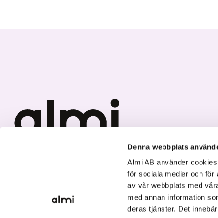
Denna webbplats använde
Vi investerar i hållbar tillväxt
Almi AB använder cookies fö
för sociala medier och för 
av vår webbplats med våra
med annan information som
deras tjänster. Det innebä