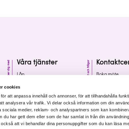
Våra tjänster
Kontaktce
Vi hjälper dig med
Kontakt och frågor
Lån
Boka möte
Riskkapital
Kontaktcenter
r cookies
Affärsutveckling
Vanliga frågor 
r att anpassa innehåll och annonser, för att tillhandahålla funkt
att analysera vår trafik. Vi delar också information om din använ
Kunskap och inspiration
Leverantörsinf
 sociala medier, reklam- och analyspartners som kan kombiner
 du har gett dem eller som de har samlat in från din användnin
r också att vi behandlar dina personuppgifter som du kan läsa m