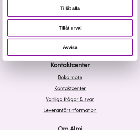
Våra tjänster
Tillåt alla
Lån
Riskkapital
Tillåt urval
Affärsutveckling
Kunskap och inspiration
Avvisa
Kontaktcenter
Boka möte
Kontaktcenter
Vanliga frågor & svar
Leverantörsinformation
Om Almi