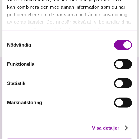
kan kombinera den med annan information som du har
gett dem eller som de har samlat in från din användning
av deras tjänster. Det innebär också att vi behandlar dina
personuppgifter som du kan läsa mer om
här
.
Samtyckesval
Om du klickar på avvisa kommer användning av kakor
Nödvändig
eller delning av information enligt ovan, inte att ske,
förutom för kakor som är nödvändiga för att hemsidan
Funktionella
ska fungera se mer under inställningar.
Statistik
Marknadsföring
Vi investerar i hållbar tillväxt
Visa detaljer