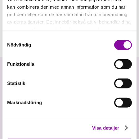
kan kombinera den med annan information som du har
gett dem eller som de har samlat in från din användning
av deras tjänster. Det innebär också att vi behandlar dina
personuppgifter som du kan läsa mer om
här
.
Samtyckesval
Om du klickar på avvisa kommer användning av kakor
Nödvändig
eller delning av information enligt ovan, inte att ske,
förutom för kakor som är nödvändiga för att hemsidan
Funktionella
ska fungera se mer under inställningar.
Statistik
Marknadsföring
Vi investerar i hållbar tillväxt
Visa detaljer