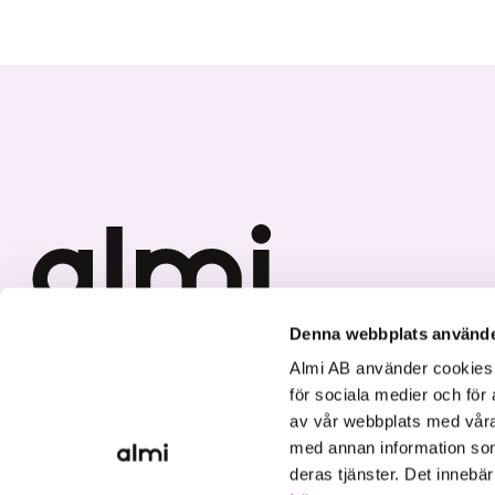
Denna webbplats använde
Vi investerar i hållbar tillväxt
Almi AB använder cookies fö
för sociala medier och för 
av vår webbplats med våra
med annan information som
deras tjänster. Det innebä