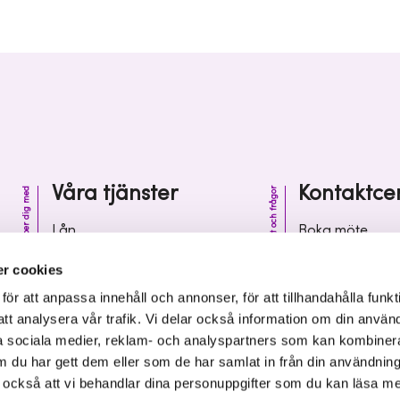
Våra tjänster
Kontaktce
Vi hjälper dig med
Kontakt och frågor
Lån
Boka möte
Riskkapital
Kontaktcenter
r cookies
Affärsutveckling
Vanliga frågor 
r att anpassa innehåll och annonser, för att tillhandahålla funkt
att analysera vår trafik. Vi delar också information om din använ
Kunskap och inspiration
Leverantörsinf
 sociala medier, reklam- och analyspartners som kan kombiner
 du har gett dem eller som de har samlat in från din användnin
r också att vi behandlar dina personuppgifter som du kan läsa m