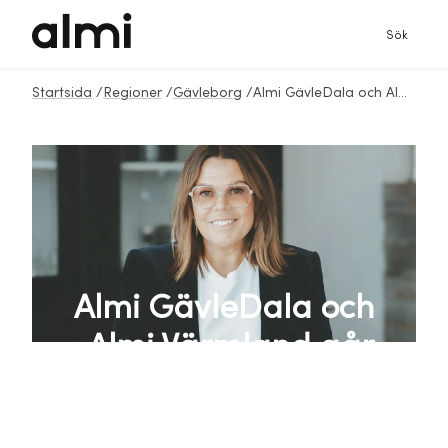
Sök
Startsida
/
Regioner
/
Gävleborg
/
Almi GävleDala och Almi Värmland går samman - Anna Rosengren vd för Almi Norra Mellansverige AB
Almi GävleDala och
Almi Värmland går
samman - Anna
Rosengren vd för