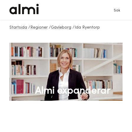
Sök
Startsida
/
Regioner
/
Gävleborg
/
Ida Ryentorp
Almi expanderar