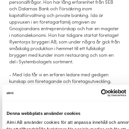
personalfrågor. Hon har lång erfarenhet från SEB
och Dalarnas Bank och Försäkring inom
kapitalförvaltning och private banking. Ida är
uppvuxen i en företagarfamilj omgiven av
Gnosjöandans entreprenörskap och har en magister
i nationalekonomi. Hon har tidigare startat företaget
Ryentorps bryggeri AB, som under några år gick från
småskalig produktion i hemmet till ett fullskaligt
bryggeri med kunder inom restaurang och som en
del i Systembolagets sortiment.
- Med Ida får vi en erfaren ledare med gedigen
kunskap om företagande och företagsutveckling.
Hon har stor förankring i näringslivet genom sina
tidigare erfarenheter från bank, rekrytering och som
egen företagare. Det är viktigt både för Almi och
företagen vi arbetar med säger Anna Rosengren, VD
Denna webbplats använder cookies
Almi GävleDala
Almi AB använder cookies för att anpassa innehåll och annon
Almis uppdrag är att skapa en hållbar tillväxt i