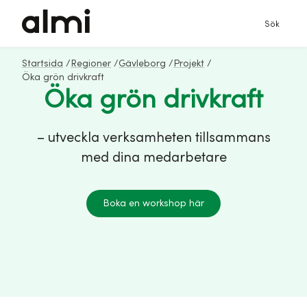
Sök
Startsida
/
Regioner
/
Gävleborg
/
Projekt
/
Öka grön drivkraft
Öka grön drivkraft
– utveckla verksamheten tillsammans
med dina medarbetare
Boka en workshop här