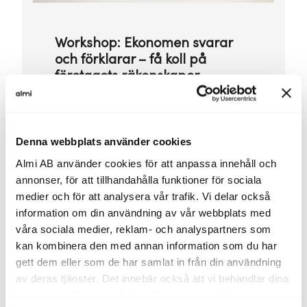
Workshop: Ekonomen svarar
och förklarar – få koll på
företagets räkenskaper
Ekonomirapporter och redovisning kan
vara en utmaning för många företagare,
och det kan råda osäkerhet kring vad
ekonomichefen och revisorn fokuserar på
Denna webbplats använder cookies
och varför. Workshopen ger konkreta
verktyg, nya insikter och ökad kunskap på
Almi AB använder cookies för att anpassa innehåll och
ett enkelt och lättförståeligt sätt.
annonser, för att tillhandahålla funktioner för sociala
medier och för att analysera vår trafik. Vi delar också
Träffen ger företag kunskap
information om din användning av vår webbplats med
om:
våra sociala medier, reklam- och analyspartners som
kan kombinera den med annan information som du har
gett dem eller som de har samlat in från din användning
Hur en ekonom arbetar, vilka underlag
av deras tjänster. Det innebär också att vi behandlar dina
som skickas till revisorn och varför.
personuppgifter som du kan läsa mer om
här
.
Innehållet i en årsredovisning och