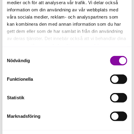
medier och för att analysera vår trafik. Vi delar också
information om din användning av vår webbplats med
våra sociala medier, reklam- och analyspartners som
Regional
kan kombinera den med annan information som du har
exportsamverkan
gett dem eller som de har samlat in från din användning
av deras tjänster. Det innebär också att vi behandlar dina
personuppgifter som du kan läsa mer om
här
.
Almi är en av aktörerna inom Regional
Samtyckesval
Exportsamverkan (RES) på Gotland. Vi
Om du klickar på avvisa kommer användning av kakor
Nödvändig
samverkar för att öka exporten bland
eller delning av information enligt ovan, inte att ske,
företagen på ön. Välkommen att ta
förutom för kakor som är nödvändiga för att hemsidan
Funktionella
kontakt med Linus Atterby på Almi
ska fungera se mer under inställningar.
Gotland (kontaktuppgifterna hittar du
nedan) så hjälper han dig att hitta rätt
Statistik
kompetens för att lösa de utmaningar
som ditt företag står inför.
Marknadsföring