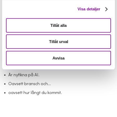
Visa detaljer
Tillåt alla
Tillåt urval
För vem är inspirationsfrukosten?
Den riktar sig till små och medelstora företag på
Avvisa
Gotland som:
Är nyfikna på AI.
Oavsett bransch och...
oavsett hur långt du kommit.