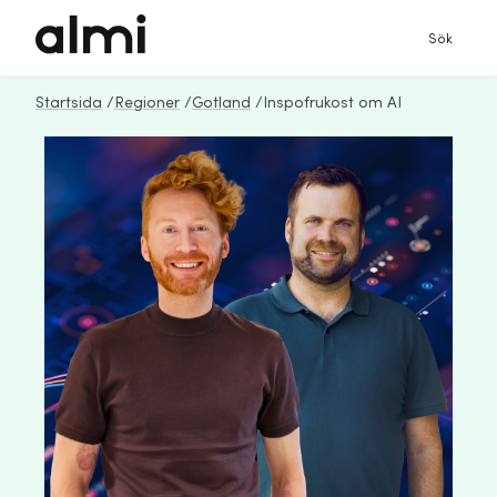
Sök
Startsida
/
Regioner
/
Gotland
/
Inspofrukost om AI