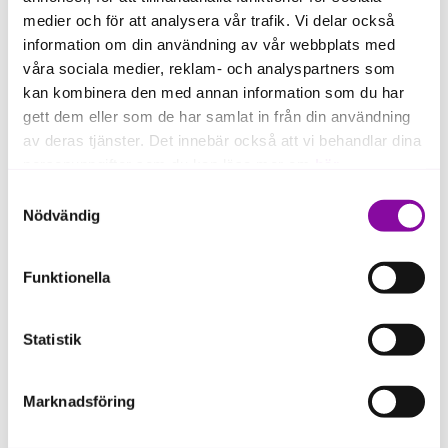
medier och för att analysera vår trafik. Vi delar också
information om din användning av vår webbplats med
våra sociala medier, reklam- och analyspartners som
Var kan AI skapa värde i ditt
kan kombinera den med annan information som du har
företag?
gett dem eller som de har samlat in från din användning
av deras tjänster. Det innebär också att vi behandlar dina
personuppgifter som du kan läsa mer om
här
.
AI kan skapa värde i företag genom att
Samtyckesval
Om du klickar på avvisa kommer användning av kakor
till exempel:
Nödvändig
eller delning av information enligt ovan, inte att ske,
minska administration
förutom för kakor som är nödvändiga för att hemsidan
Funktionella
ska fungera se mer under inställningar.
effektivisera kundkommunikation
få bättre struktur i projekt och planering
Statistik
skapa tydligare mötesanteckningar och
beslutsunderlag
Marknadsföring
frigöra tid till affärsutveckling och
kundarbete