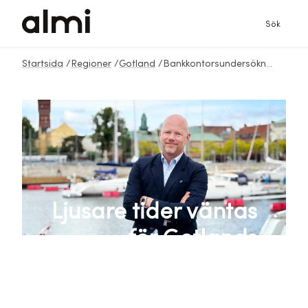
Sök
Startsida
/
Regioner
/
Gotland
/
Bankkontorsundersökningen
Ljusare tider väntas
för Gotlands
företagare