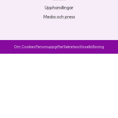
Upphandlingar
Media och press
Om Cookies
Personuppgifter
Sekretess
Visselblåsning