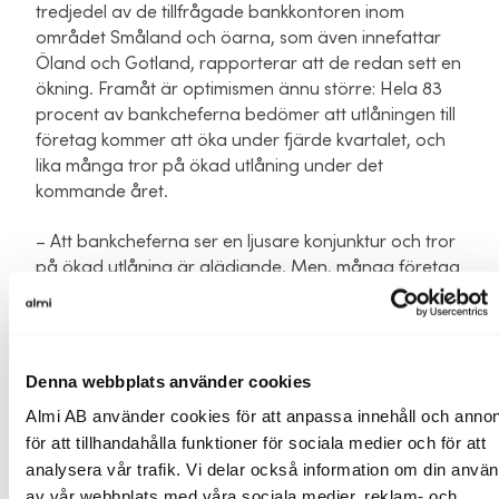
tredjedel av de tillfrågade bankkontoren inom
området Småland och öarna, som även innefattar
Öland och Gotland, rapporterar att de redan sett en
ökning. Framåt är optimismen ännu större: Hela 83
procent av bankcheferna bedömer att utlåningen till
företag kommer att öka under fjärde kvartalet, och
lika många tror på ökad utlåning under det
kommande året.
– Att bankcheferna ser en ljusare konjunktur och tror
på ökad utlåning är glädjande. Men, många företag
har fortfarande svårt att få tillgång till kapital. Med
41 kontor i hela landet har Almi en central roll i att ge
fler möjlighet att växa med rätt finansiering och
rådgivning, säger David Lengström, vd på Almi
Denna webbplats använder cookies
Småland och öarna.
Almi AB använder cookies för att anpassa innehåll och annon
för att tillhandahålla funktioner för sociala medier och för att
Det ökade lånebehovet gäller framför allt
analysera vår trafik. Vi delar också information om din anvä
investeringar i maskiner, inventarier,
av vår webbplats med våra sociala medier, reklam- och
rörelsefastigheter och rörelsekapital – områden som