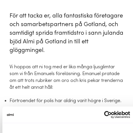
För att tacka er, alla fantastiska företagare
och samarbetspartners på Gotland, och
samtidigt sprida framtidstro i sann julanda
bjöd Almi på Gotland in till ett
glöggmingel.
Vi hoppas att ni tog med er lika många ljusglimtar
som vi från Emanuels föreläsning. Emanuel pratade
om att trots rubriker om oro och kris pekar trenderna
åt ett helt annat håll:
Förtroendet för polis har aldrig varit högre i Sverige.
Mellanmänsklig tillit pekat uppåt.
Vi svenskar är nöjda med livet.