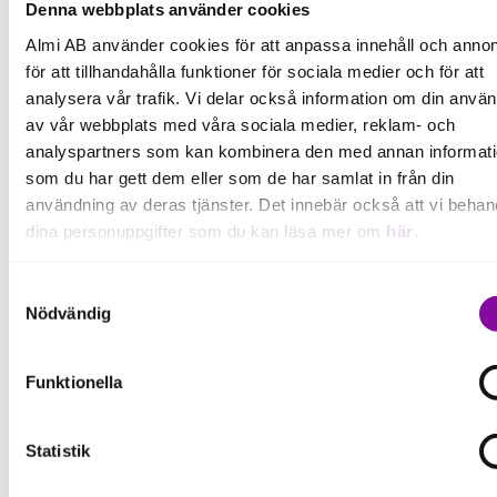
Varför känns det inte så? En anledning kan vara att
Denna webbplats använder cookies
man lätt kan känna att Sverige är en amerikansk
Almi AB använder cookies för att anpassa innehåll och annon
förort – men så är det ju inte. Då kan vi kan välja att
för att tillhandahålla funktioner för sociala medier och för att
fokusera på det mörka i väst, eller det ljusa hos oss.
analysera vår trafik. Vi delar också information om din anvä
av vår webbplats med våra sociala medier, reklam- och
Gotland leder vägen:
analyspartners som kan kombinera den med annan informat
som du har gett dem eller som de har samlat in från din
Ligger i topp bland nyföretagandet.
användning av deras tjänster. Det innebär också att vi behan
Har det starkaste varumärket i landet.
dina personuppgifter som du kan läsa mer om
här
.
Är den tryggaste platsen i Sverige att leva på.
Om du klickar på avvisa kommer användning av kakor eller
Samtyckesval
Och 2025? Ett år där AI förändrat spelplanen:
delning av information enligt ovan, inte att ske, förutom för k
Nödvändig
som är nödvändiga för att hemsidan ska fungera se mer und
AI demokratiserar kreativitet.
inställningar.
Funktionella
Språkbarriärer suddas ut.
Vi blir mer medvetna – all AI är inte bra AI.
Statistik
Mänsklighet är premium (Disney släpper handritad
film!)