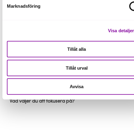
Marknadsföring
Dessutom:
Barn använder mindre TikTok, Snapchat och
Visa detalje
YouTube.
Gemenskap trendigt igen.
Tillåt alla
Fler söker religion, folkrörelser växer, människor
organiserar sig
Tillåt urval
Så varför känns det inte så? Kanske för att vi matas
med mörker. Men siffrorna säger något annat.
Avvisa
Framtiden är ljus – om vi väljer att se den.
Vad väljer du att fokusera på?