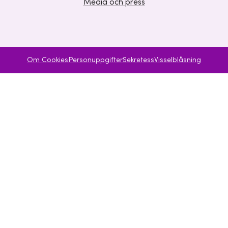
Media och press
Om Cookies
Personuppgifter
Sekretess
Visselblåsning