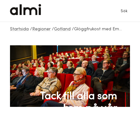
Sök
Startsida
/
Regioner
/
Gotland
/
Glöggfrukost med Emanuel Karlsten
Tack till alla som
kom på vår
glöggfrukost med
Emanuel Karlsten